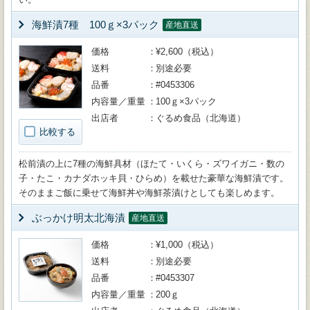
海鮮漬7種 100ｇ×3パック
産地直送
価格
¥2,600（税込）
送料
別途必要
品番
#0453306
内容量／重量
100ｇ×3パック
出店者
ぐるめ食品（北海道）
比較する
松前漬の上に7種の海鮮具材（ほたて・いくら・ズワイガニ・数の
子・たこ・カナダホッキ貝・ひらめ）を載せた豪華な海鮮漬です。
そのままご飯に乗せて海鮮丼や海鮮茶漬けとしても楽しめます。
ぶっかけ明太北海漬
産地直送
価格
¥1,000（税込）
送料
別途必要
品番
#0453307
内容量／重量
200ｇ