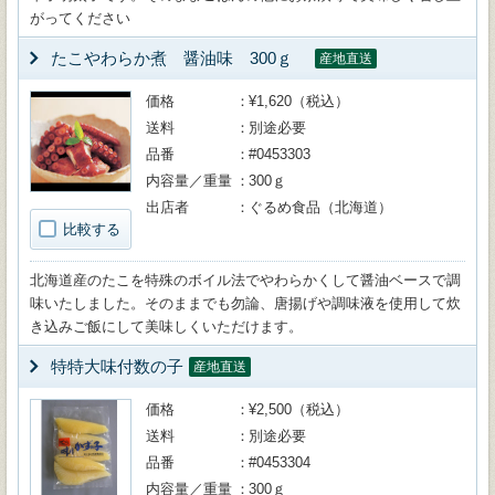
がってください
たこやわらか煮 醤油味 300ｇ
産地直送
価格
¥1,620（税込）
送料
別途必要
品番
#0453303
内容量／重量
300ｇ
出店者
ぐるめ食品（北海道）
比較する
北海道産のたこを特殊のボイル法でやわらかくして醤油ベースで調
味いたしました。そのままでも勿論、唐揚げや調味液を使用して炊
き込みご飯にして美味しくいただけます。
特特大味付数の子
産地直送
価格
¥2,500（税込）
送料
別途必要
品番
#0453304
内容量／重量
300ｇ