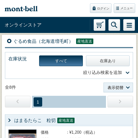
メニュー
ログイン
オンラインストア
ぐるめ食品（北海道増毛町）
産地直送
在庫状況
すべて
在庫あり
絞り込み検索を追加
全8件
表示切替
1
はまるたらこ 粒切
産地直送
価格
¥1,200（税込）