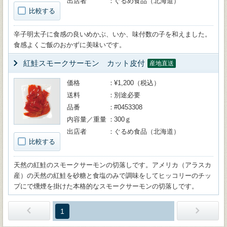
出店者
ぐるめ食品（北海道）
比較する
辛子明太子に食感の良いめかぶ、いか、味付数の子を和えました。
食感よくご飯のおかずに美味いです。
紅鮭スモークサーモン カット皮付
産地直送
価格
¥1,200（税込）
送料
別途必要
品番
#0453308
内容量／重量
300ｇ
出店者
ぐるめ食品（北海道）
比較する
天然の紅鮭のスモークサーモンの切落しです。アメリカ（アラスカ
産）の天然の紅鮭を砂糖と食塩のみで調味をしてヒッコリーのチッ
プにで燻煙を掛けた本格的なスモークサーモンの切落しです。
1