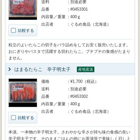
送料
別途必要
品番
#0453301
内容量／重量
400ｇ
出店者
ぐるめ食品（北海道）
比較する
粒立のよいたらこの切子をバラ詰めをしてお安く販売いたします。
おにぎりやパスタで活躍する切れたらこ。プチプチの食感がたまり
ません。
はまるたらこ 辛子明太子
産地直送
価格
¥1,700（税込）
送料
別途必要
品番
#0453302
内容量／重量
400ｇ
出店者
ぐるめ食品（北海道）
比較する
本漬、一本物の辛子明太子。さわやかな辛さが持ち味の食感の良い
辛子明太子です。そのままごはんの他にお茶漬等で美味しく召し上