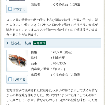
出店者
ぐるめ食品（北海道）
比較する
ロシア産の特特大の数の子を上品な薄味で味付した数の子です。型
が大きいので粒も大きくバラっと口の中で弾けてポリポリの食感が
味わえます。カツオエキスを利かせた味付ですので解凍後そのまま
食べることが出来ます。
新巻鮭 切身
産地直送
価格
¥3,500（税込）
送料
別途必要
品番
#0453305
内容量／重量
約1.8ｋｇ
出店者
ぐるめ食品（北海道）
比較する
北海道前浜で漁獲された秋鮭をたっぷりの塩にまぶして漬込み昔な
がらの新巻鮭を作りました。食べやすいように切身にして4分割に
して真空しています。昔ながらのしょっぱい新巻鮭を味わいくださ
い。