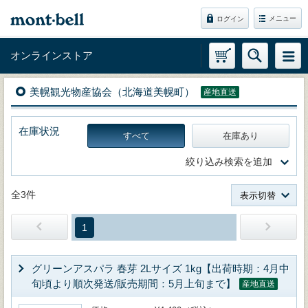
メニュー
ログイン
オンラインストア
美幌観光物産協会（北海道美幌町）
産地直送
在庫状況
すべて
在庫あり
絞り込み検索を追加
全3件
表示切替
1
グリーンアスパラ 春芽 2Lサイズ 1kg【出荷時期：4月中
旬頃より順次発送/販売期間：5月上旬まで】
産地直送