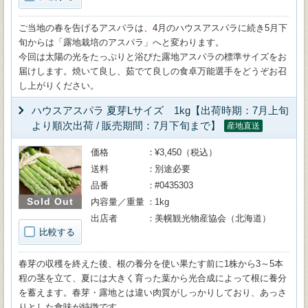
ご当地の春を告げるアスパラは、4月のハウスアスパラに続き5月下
旬からは「露地栽培のアスパラ」へと変わります。
今回は太陽の光をたっぷりと浴びた露地アスパラの標準サイズをお
届けします。焼いて良し、茹でて良しの食卓万能選手をどうぞお召
し上がりください。
ハウスアスパラ 夏芽Lサイズ 1kg【出荷時期：7月上旬
より順次出荷 / 販売期間：7月下旬まで】
産地直送
価格
¥3,450（税込）
送料
別途必要
品番
#0435303
Sold Out
内容量／重量
1kg
出店者
美幌観光物産協会（北海道）
比較する
春芽の収穫を終えた後、根の養分を使い果たす前に1株から3～5本
程の茎を立て、夏には大きく育った葉から光合成によって根に養分
を蓄えます。春芽・露地とは違い肉質がしっかりしており、あっさ
りとした食味が特徴です。