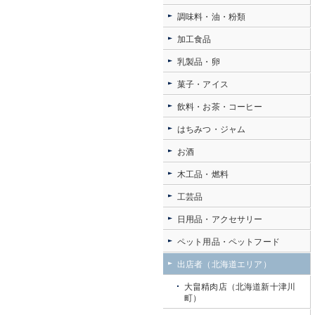
調味料・油・粉類
加工食品
乳製品・卵
菓子・アイス
飲料・お茶・コーヒー
はちみつ・ジャム
お酒
木工品・燃料
工芸品
日用品・アクセサリー
ペット用品・ペットフード
出店者（北海道エリア）
大畠精肉店（北海道新十津川
町）