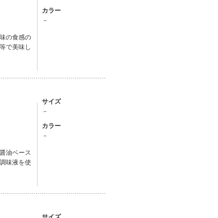
カラー
－
味の食感の
等で美味し
サイズ
－
カラー
－
醤油ベース
調味液を使
サイズ