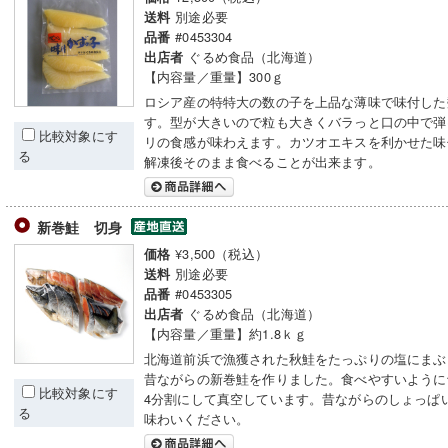
別途必要
送料
#0453304
品番
ぐるめ食品（北海道）
出店者
【内容量／重量】300ｇ
ロシア産の特特大の数の子を上品な薄味で味付した
す。型が大きいので粒も大きくバラっと口の中で弾
比較対象にす
リの食感が味わえます。カツオエキスを利かせた味
る
解凍後そのまま食べることが出来ます。
新巻鮭 切身
¥3,500（税込）
価格
別途必要
送料
#0453305
品番
ぐるめ食品（北海道）
出店者
【内容量／重量】約1.8ｋｇ
北海道前浜で漁獲された秋鮭をたっぷりの塩にまぶ
昔ながらの新巻鮭を作りました。食べやすいように
比較対象にす
4分割にして真空しています。昔ながらのしょっぱ
る
味わいください。