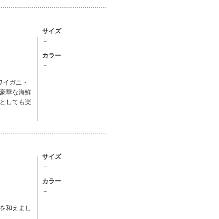
サイズ
－
カラー
－
ワイガニ・
豪華な海鮮
としても楽
サイズ
－
カラー
－
を和えまし