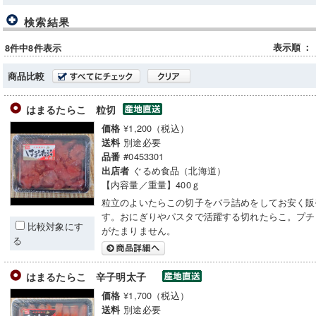
検索結果
表示順
：
8件中8件表示
商品比較
はまるたらこ 粒切
¥1,200（税込）
価格
別途必要
送料
#0453301
品番
ぐるめ食品（北海道）
出店者
【内容量／重量】400ｇ
粒立のよいたらこの切子をバラ詰めをしてお安く販
す。おにぎりやパスタで活躍する切れたらこ。プチ
比較対象にす
がたまりません。
る
はまるたらこ 辛子明太子
¥1,700（税込）
価格
別途必要
送料