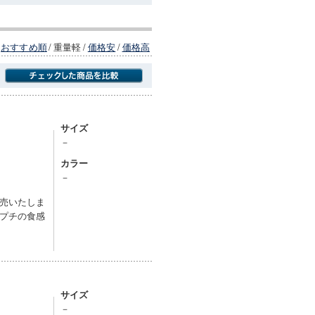
おすすめ順
/
重量軽
/
価格安
/
価格高
商品にのみフォーカスする
サイズ
－
カラー
－
売いたしま
プチの食感
サイズ
－