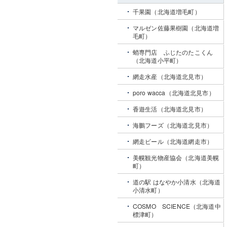
千果園（北海道増毛町）
マルゼン佐藤果樹園（北海道増
毛町）
蛸専門店 ふじたのたこくん
（北海道小平町）
網走水産（北海道北見市）
poro wacca（北海道北見市）
香遊生活（北海道北見市）
海鵬フーズ（北海道北見市）
網走ビール（北海道網走市）
美幌観光物産協会（北海道美幌
町）
道の駅 はなやか小清水（北海道
小清水町）
COSMO SCIENCE（北海道中
標津町）