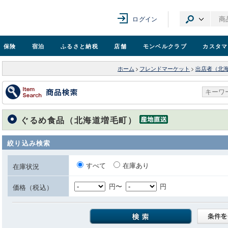
ログイン
保険
宿泊
ふるさと納税
店舗
モンベル
クラブ
カスタマ
ホーム
>
フレンドマーケット
>
出店者（北
ぐるめ食品（北海道増毛町）
絞り込み検索
すべて
在庫あり
在庫状況
円〜
円
価格（税込）