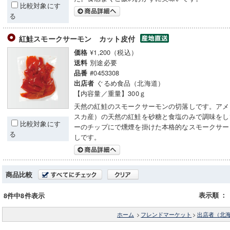
比較対象にす
る
紅鮭スモークサーモン カット皮付
¥1,200（税込）
価格
別途必要
送料
#0453308
品番
ぐるめ食品（北海道）
出店者
【内容量／重量】300ｇ
天然の紅鮭のスモークサーモンの切落しです。アメ
スカ産）の天然の紅鮭を砂糖と食塩のみで調味をし
比較対象にす
ーのチップにで燻煙を掛けた本格的なスモークサー
る
しです。
商品比較
表示順
：
8件中8件表示
ホーム
>
フレンドマーケット
>
出店者（北