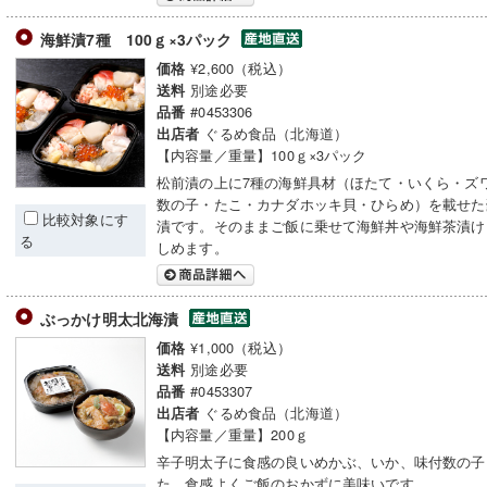
海鮮漬7種 100ｇ×3パック
¥2,600（税込）
価格
別途必要
送料
#0453306
品番
ぐるめ食品（北海道）
出店者
【内容量／重量】100ｇ×3パック
松前漬の上に7種の海鮮具材（ほたて・いくら・ズ
数の子・たこ・カナダホッキ貝・ひらめ）を載せた
比較対象にす
漬です。そのままご飯に乗せて海鮮丼や海鮮茶漬け
る
しめます。
ぶっかけ明太北海漬
¥1,000（税込）
価格
別途必要
送料
#0453307
品番
ぐるめ食品（北海道）
出店者
【内容量／重量】200ｇ
辛子明太子に食感の良いめかぶ、いか、味付数の子
た。食感よくご飯のおかずに美味いです。