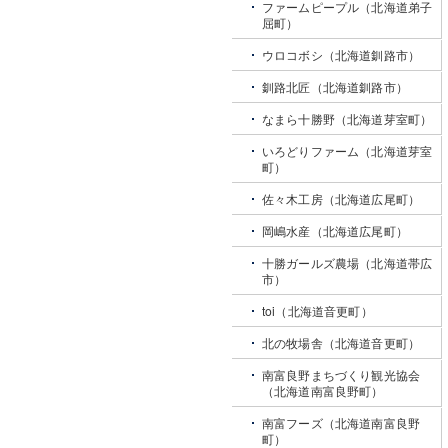
ファームピープル（北海道弟子
屈町）
ウロコボシ（北海道釧路市）
釧路北匠（北海道釧路市）
なまら十勝野（北海道芽室町）
いろどりファーム（北海道芽室
町）
佐々木工房（北海道広尾町）
岡嶋水産（北海道広尾町）
十勝ガールズ農場（北海道帯広
市）
toi（北海道音更町）
北の牧場舎（北海道音更町）
南富良野まちづくり観光協会
（北海道南富良野町）
南富フーズ（北海道南富良野
町）