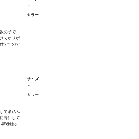
－
カラー
－
数の子で
けてポリポ
付ですので
サイズ
－
カラー
－
して漬込み
切身にして
い新巻鮭を