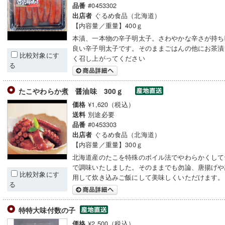
#0453302
品番
ぐるめ食品（北海道）
出店者
【内容量／重量】400ｇ
本漬、一本物の辛子明太子。さわやかな辛さが持ち
良い辛子明太子です。そのままごはんの他にお茶漬
比較対象にす
く召し上がってください
る
たこやわらか煮 醤油味 300ｇ
¥1,620（税込）
価格
別途必要
送料
#0453303
品番
ぐるめ食品（北海道）
出店者
【内容量／重量】300ｇ
北海道産のたこを特殊のボイル法でやわらかくして
で調味いたしました。そのままでも勿論、唐揚げや
比較対象にす
用して炊き込みご飯にして美味しくいただけます。
る
特特大味付数の子
¥2,500（税込）
価格