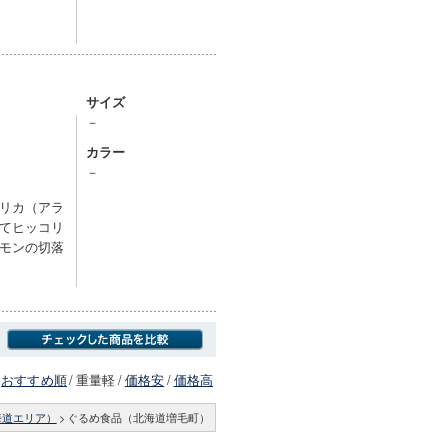
サイズ
－
カラー
－
リカ（アラ
てヒッコリ
モンの切落
おすすめ順
/
重量軽
/
価格安
/
価格高
海道エリア）
>
ぐるめ食品（北海道増毛町）