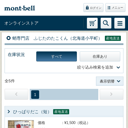
メニュー
ログイン
オンラインストア
蛸専門店 ふじたのたこくん（北海道小平町）
産地直送
在庫状況
すべて
在庫あり
絞り込み検索を追加
全5件
表示切替
1
ひっぱりだこ（短）
産地直送
価格
¥1,500（税込）