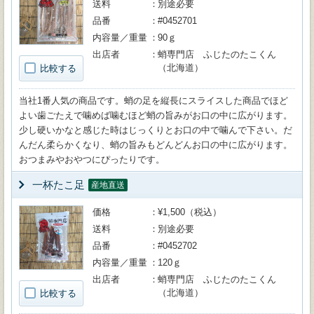
送料
別途必要
品番
#0452701
内容量／重量
90ｇ
出店者
蛸専門店 ふじたのたこくん
（北海道）
比較する
当社1番人気の商品です。蛸の足を縦長にスライスした商品でほど
よい歯ごたえで噛めば噛むほど蛸の旨みがお口の中に広がります。
少し硬いかなと感じた時はじっくりとお口の中で噛んで下さい。だ
んだん柔らかくなり、蛸の旨みもどんどんお口の中に広がります。
おつまみやおやつにぴったりです。
一杯たこ足
産地直送
価格
¥1,500（税込）
送料
別途必要
品番
#0452702
内容量／重量
120ｇ
出店者
蛸専門店 ふじたのたこくん
（北海道）
比較する