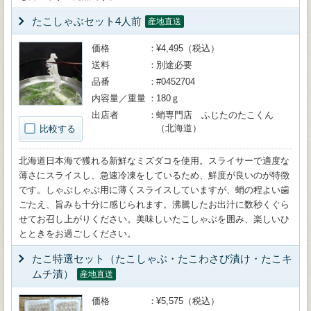
たこしゃぶセット4人前
産地直送
価格
¥4,495（税込）
送料
別途必要
品番
#0452704
内容量／重量
180ｇ
出店者
蛸専門店 ふじたのたこくん
（北海道）
比較する
北海道日本海で獲れる新鮮なミズダコを使用。スライサーで適度な
薄さにスライスし、急速冷凍をしているため、鮮度が良いのが特徴
です。しゃぶしゃぶ用に薄くスライスしていますが、蛸の程よい歯
ごたえ、旨みも十分に感じられます。沸騰したお出汁に数秒くぐら
せてお召し上がりください。美味しいたこしゃぶを囲み、楽しいひ
とときをお過ごしください。
たこ特選セット（たこしゃぶ・たこわさび漬け・たこキ
ムチ漬）
産地直送
価格
¥5,575（税込）