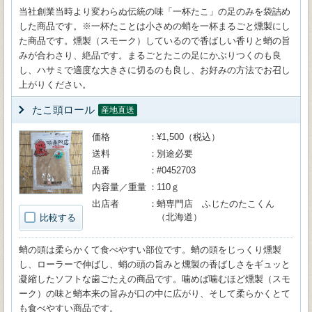
当社創業当時より変わらぬ伝統の味「一杯たこ」の足のみを袋詰め
した商品です。※一杯たことは小さめの蛸を一杯まるごと燻製にし
た商品です。燻製（スモーク）しているので香ばしい香りと蛸の旨
みが合わさり、絶品です。まるごとたこの足にかぶりつくのも良
し、ハサミで適度な大きさに切るのも良し、お好みの方法でお召し
上がりください。
たこ頭ロール
産地直送
価格
¥1,500（税込）
送料
別途必要
品番
#0452703
内容量／重量
110ｇ
出店者
蛸専門店 ふじたのたこくん
（北海道）
比較する
蛸の頭は柔らかくて食べやすい部位です。蛸の頭をじっくり燻製
し、ローラーで伸ばし、蛸の頭の旨みと燻製の香ばしさをギュッと
凝縮したソフトな歯ごたえの商品です。噛めば噛むほど燻製（スモ
ーク）の味と蛸本来の旨みが口の中に広がり、そして柔らかくとて
も食べやすい商品です。