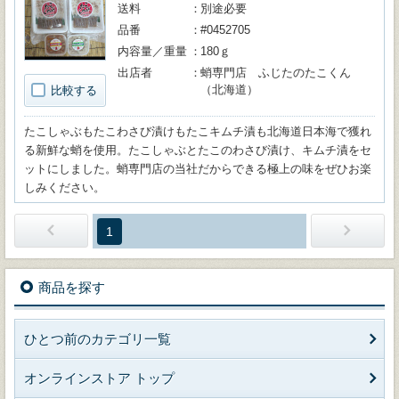
送料
別途必要
品番
#0452705
内容量／重量
180ｇ
出店者
蛸専門店 ふじたのたこくん
（北海道）
比較する
たこしゃぶもたこわさび漬けもたこキムチ漬も北海道日本海で獲れ
る新鮮な蛸を使用。たこしゃぶとたこのわさび漬け、キムチ漬をセ
ットにしました。蛸専門店の当社だからできる極上の味をぜひお楽
しみください。
1
商品を探す
ひとつ前のカテゴリ一覧
オンラインストア トップ