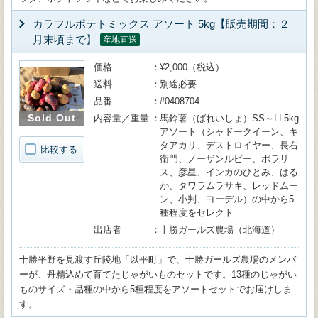
カラフルポテトミックス アソート 5kg【販売期間：２
月末頃まで】
産地直送
価格
¥2,000（税込）
送料
別途必要
品番
#0408704
Sold Out
内容量／重量
馬鈴薯（ばれいしょ）SS～LL5kg
アソート（シャドークイーン、キ
タアカリ、デストロイヤー、長右
比較する
衛門、ノーザンルビー、ポラリ
ス、彦星、インカのひとみ、はる
か、タワラムラサキ、レッドムー
ン、小判、ヨーデル）の中から5
種程度をセレクト
出店者
十勝ガールズ農場（北海道）
十勝平野を見渡す丘陵地「以平町」で、十勝ガールズ農場のメンバ
ーが、丹精込めて育てたじゃがいものセットです。13種のじゃがい
ものサイズ・品種の中から5種程度をアソートセットでお届けしま
す。