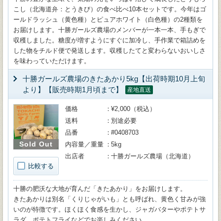
こし（北海道弁：とうきび）の食べ比べ10本セットです。今年はゴ
ールドラッシュ（黄色種）とピュアホワイト（白色種）の2種類を
お届けします。十勝ガールズ農場のメンバーが一本一本、手もぎで
収穫しました。糖度が増すようにすぐに加冷し、手作業で箱詰めを
した物をチルド便で発送します。収穫したてと変わらないおいしさ
を味わっていただけます。
十勝ガールズ農場のきたあかり5kg【出荷時期10月上旬
より】【販売時期1月頃まで】
産地直送
価格
¥2,000（税込）
送料
別途必要
品番
#0408703
Sold Out
内容量／重量
5kg
出店者
十勝ガールズ農場（北海道）
比較する
十勝の肥沃な大地が育んだ「きたあかり」をお届けします。
きたあかりは別名「くりじゃがいも」とも呼ばれ、黄色く甘みが強
いのが特徴です。ほくほく食感を生かし、ジャガバターやポテトサ
ラダ、ポテトフライなどでお楽しみください。