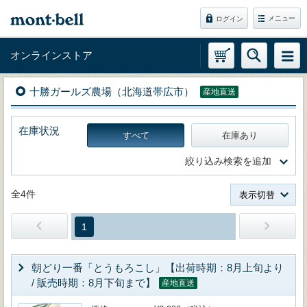
メニュー
ログイン
オンラインストア
十勝ガールズ農場（北海道帯広市）
産地直送
在庫状況
すべて
在庫あり
絞り込み検索を追加
全4件
表示切替
1
朝どり一番「とうもろこし」【出荷時期：8月上旬より
/ 販売時期：8月下旬まで】
産地直送