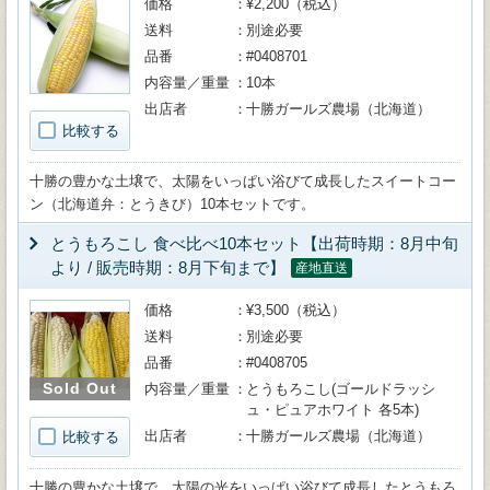
価格
¥2,200（税込）
送料
別途必要
品番
#0408701
内容量／重量
10本
出店者
十勝ガールズ農場（北海道）
比較する
十勝の豊かな土壌で、太陽をいっぱい浴びて成長したスイートコー
ン（北海道弁：とうきび）10本セットです。
とうもろこし 食べ比べ10本セット【出荷時期：8月中旬
より / 販売時期：8月下旬まで】
産地直送
価格
¥3,500（税込）
送料
別途必要
品番
#0408705
Sold Out
内容量／重量
とうもろこし(ゴールドラッシ
ュ・ピュアホワイト 各5本)
出店者
十勝ガールズ農場（北海道）
比較する
十勝の豊かな土壌で、太陽の光をいっぱい浴びて成長したとうもろ