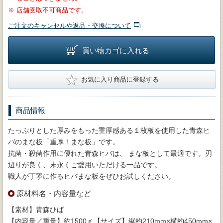
※
店舗受取不可商品です。
ご注文のキャンセルや返品・交換について
買い物カゴに入れる
★
お気に入り商品に登録する
商品情報
たっぷりとした厚みをもった重厚感ある１枚板を使用した青森ヒ
バのまな板「重厚！まな板」です。
抗菌・殺菌作用に優れた青森ヒバは、 まな板として最適です。刃
辺りが良く、末永くご愛用いただける一品です。
職人が丁寧に作るヒバまな板をぜひお試しください。
原材料名・内容量など
【素材】青森ひば
【内容量／重量】約1500ｇ【サイズ】縦約210mm×横約450mm×