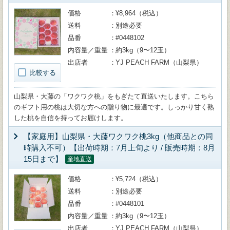
価格
¥8,964（税込）
送料
別途必要
品番
#0448102
内容量／重量
約3kg（9〜12玉）
出店者
YJ PEACH FARM（山梨県）
比較する
山梨県・大藤の「ワクワク桃」をもぎたて直送いたします。こちら
のギフト用の桃は大切な方への贈り物に最適です。しっかり甘く熟
した桃を自信を持ってお届けします。
【家庭用】山梨県・大藤ワクワク桃3kg（他商品との同
時購入不可）【出荷時期：7月上旬より / 販売時期：8月
15日まで】
産地直送
価格
¥5,724（税込）
送料
別途必要
品番
#0448101
内容量／重量
約3kg（9〜12玉）
出店者
YJ PEACH FARM（山梨県）