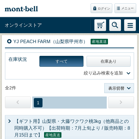
メニュー
ログイン
オンラインストア
YJ PEACH FARM（山梨県甲州市）
産地直送
在庫状況
すべて
在庫あり
絞り込み検索を追加
全2件
表示切替
1
【ギフト用】山梨県・大藤ワクワク桃3kg（他商品との
同時購入不可）【出荷時期：7月上旬より / 販売時期：8
月15日まで】
産地直送