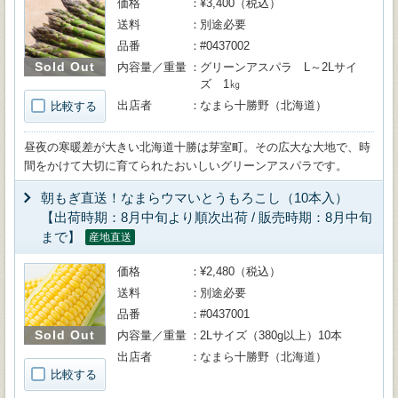
価格
¥3,400（税込）
送料
別途必要
品番
#0437002
Sold Out
内容量／重量
グリーンアスパラ L～2Lサイ
ズ 1㎏
出店者
なまら十勝野（北海道）
比較する
昼夜の寒暖差が大きい北海道十勝は芽室町。その広大な大地で、時
間をかけて大切に育てられたおいしいグリーンアスパラです。
朝もぎ直送！なまらウマいとうもろこし（10本入）
【出荷時期：8月中旬より順次出荷 / 販売時期：8月中旬
まで】
産地直送
価格
¥2,480（税込）
送料
別途必要
品番
#0437001
Sold Out
内容量／重量
2Lサイズ（380g以上）10本
出店者
なまら十勝野（北海道）
比較する