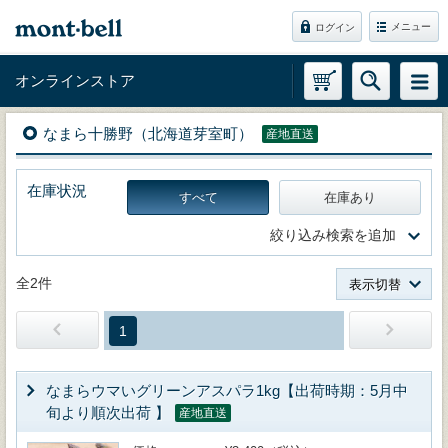
メニュー
ログイン
オンラインストア
なまら十勝野（北海道芽室町）
産地直送
在庫状況
すべて
在庫あり
絞り込み検索を追加
全2件
表示切替
1
なまらウマいグリーンアスパラ1kg【出荷時期：5月中
旬より順次出荷 】
産地直送