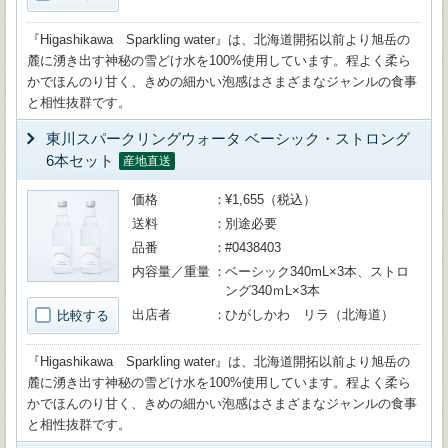
『Higashikawa Sparkling water』は、北海道開拓以前より旭岳の
麓に湧き出す神秘の雪どけ水を100%使用しています。程よく柔ら
かでほんのり甘く、きめの細かい泡感はさまざまなジャンルの食事
と相性抜群です。
東川スパークリングウォータ ベーシック・ストロング
6本セット
産地直送
価格
¥1,655（税込）
送料
別途必要
品番
#0438403
内容量／重量
ベーシック340mL×3本、ストロ
ング340ｍL×3本
出店者
ひがしかわ リラ（北海道）
比較する
『Higashikawa Sparkling water』は、北海道開拓以前より旭岳の
麓に湧き出す神秘の雪どけ水を100%使用しています。程よく柔ら
かでほんのり甘く、きめの細かい泡感はさまざまなジャンルの食事
と相性抜群です。