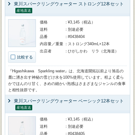
東川スパークリングウォーター ストロング12本セット
産地直送
価格
¥3,145（税込）
送料
別途必要
品番
#0438404
内容量／重量
ストロング340mL×12本
出店者
ひがしかわ リラ（北海道）
比較する
『Higashikawa Sparkling water』は、北海道開拓以前より旭岳の
麓に湧き出す神秘の雪どけ水を100%使用しています。程よく柔ら
かでほんのり甘く、きめの細かい泡感はさまざまなジャンルの食事
と相性抜群です。
東川スパークリングウォーター ベーシック12本セット
産地直送
価格
¥3,145（税込）
送料
別途必要
品番
#0438405