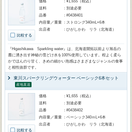
価格
¥1,655（税込）
送料
別途必要
品番
#0438401
内容量／重量
ストロング340mL×6本
出店者
ひがしかわ リラ（北海道）
比較する
『Higashikawa Sparkling water』は、北海道開拓以前より旭岳の
麓に湧き出す神秘の雪どけ水を100%使用しています。程よく柔ら
かでほんのり甘く、きめの細かい泡感はさまざまなジャンルの食事
と相性抜群です。
東川スパークリングウォーター ベーシック6本セット
産地直送
価格
¥1,655（税込）
送料
別途必要
品番
#0438402
内容量／重量
ベーシック340ｍL×6本
出店者
ひがしかわ リラ（北海道）
比較する