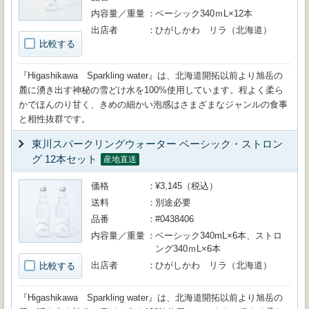
内容量／重量
ベーシック340ｍL×12本
出店者
ひがしかわ リラ（北海道）
比較する
『Higashikawa Sparkling water』は、北海道開拓以前より旭岳の
麓に湧き出す神秘の雪どけ水を100%使用しています。程よく柔ら
かでほんのり甘く、きめの細かい泡感はさまざまなジャンルの食事
と相性抜群です。
東川スパークリングウォーター ベーシック・ストロン
グ 12本セット
産地直送
価格
¥3,145（税込）
送料
別途必要
品番
#0438406
内容量／重量
ベーシック340mL×6本、ストロ
ング340ｍL×6本
出店者
ひがしかわ リラ（北海道）
比較する
『Higashikawa Sparkling water』は、北海道開拓以前より旭岳の