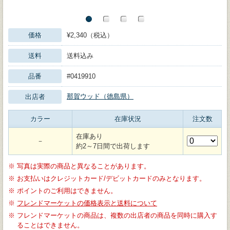
価格
¥2,340（税込）
送料
送料込み
品番
#0419910
那賀ウッド（徳島県）
出店者
カラー
在庫状況
注文数
在庫あり
－
約2～7日間で出荷します
※
写真は実際の商品と異なることがあります。
※
お支払いはクレジットカード/デビットカードのみとなります。
※
ポイントのご利用はできません。
※
フレンドマーケットの価格表示と送料について
※
フレンドマーケットの商品は、複数の出店者の商品を同時に購入す
ることはできません。