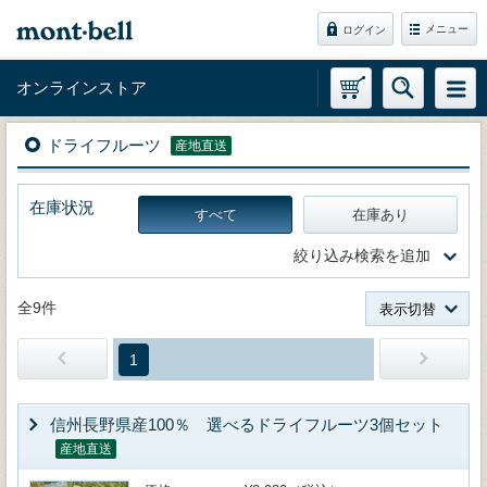
メニュー
ログイン
オンラインストア
ドライフルーツ
産地直送
在庫状況
すべて
在庫あり
絞り込み検索を追加
全9件
表示切替
1
信州長野県産100％ 選べるドライフルーツ3個セット
産地直送