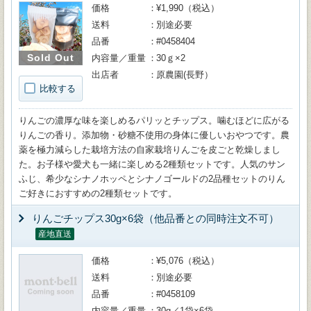
価格
¥1,990（税込）
送料
別途必要
品番
#0458404
Sold Out
内容量／重量
30ｇ×2
出店者
原農園(長野）
比較する
りんごの濃厚な味を楽しめるパリッとチップス。噛むほどに広がる
りんごの香り。添加物・砂糖不使用の身体に優しいおやつです。農
薬を極力減らした栽培方法の自家栽培りんごを皮ごと乾燥しまし
た。お子様や愛犬も一緒に楽しめる2種類セットです。人気のサン
ふじ、希少なシナノホッペとシナノゴールドの2品種セットのりん
ご好きにおすすめの2種類セットです。
りんごチップス30g×6袋（他品番との同時注文不可）
産地直送
価格
¥5,076（税込）
送料
別途必要
品番
#0458109
内容量／重量
30g／1袋×6袋