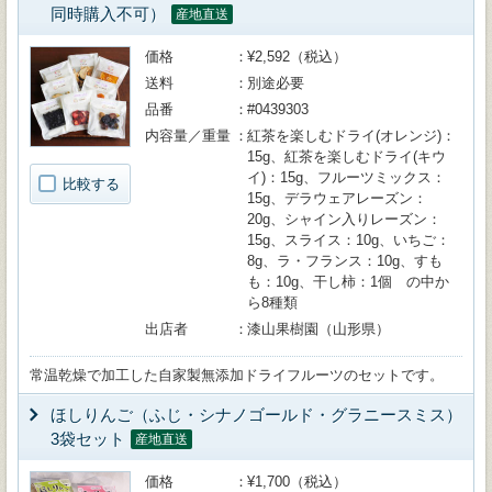
同時購入不可）
産地直送
価格
¥2,592（税込）
送料
別途必要
品番
#0439303
内容量／重量
紅茶を楽しむドライ(オレンジ)：
15g、紅茶を楽しむドライ(キウ
イ)：15g、フルーツミックス：
比較する
15g、デラウェアレーズン：
20g、シャイン入りレーズン：
15g、スライス：10g、いちご：
8g、ラ・フランス：10g、すも
も：10g、干し柿：1個 の中か
ら8種類
出店者
漆山果樹園（山形県）
常温乾燥で加工した自家製無添加ドライフルーツのセットです。
ほしりんご（ふじ・シナノゴールド・グラニースミス）
3袋セット
産地直送
価格
¥1,700（税込）