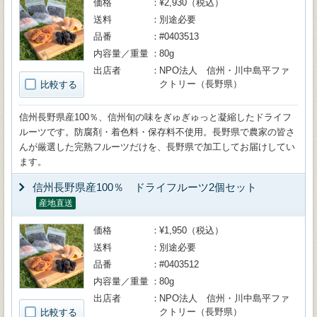
価格
¥2,930（税込）
送料
別途必要
品番
#0403513
内容量／重量
80g
出店者
NPO法人 信州・川中島平ファ
クトリー（長野県）
比較する
信州長野県産100％、信州旬の味をぎゅぎゅっと凝縮したドライフ
ルーツです。防腐剤・着色料・保存料不使用。長野県で農家の皆さ
んが厳選した完熟フルーツだけを、長野県で加工してお届けしてい
ます。
信州長野県産100％ ドライフルーツ2個セット
産地直送
価格
¥1,950（税込）
送料
別途必要
品番
#0403512
内容量／重量
80g
出店者
NPO法人 信州・川中島平ファ
クトリー（長野県）
比較する