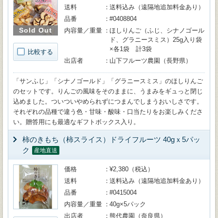
送料
送料込み（遠隔地追加料金あり）
品番
#0408804
Sold Out
内容量／重量
ほしりんご（ふじ、シナノゴール
ド、グラニースミス）25g入り袋
×各1袋 計3袋
比較する
出店者
山下フルーツ農園（長野県）
「サンふじ」「シナノゴールド」「グラニースミス」のほしりんご
のセットです。りんごの風味をそのままに、うまみをギュっと閉じ
込めました。ついついやめられずにつまんでしまうおいしさです。
それぞれの品種で違う色・甘味・酸味・口当たりをお楽しみくださ
い。贈答用にも最適なギフトボックス入り。
柿のきもち（柿スライス）ドライフルーツ 40gｘ5パッ
ク
産地直送
価格
¥2,380（税込）
送料
送料込み（遠隔地追加料金あり）
品番
#0415004
内容量／重量
40g×5パック
出店者
熊代農園（奈良県）