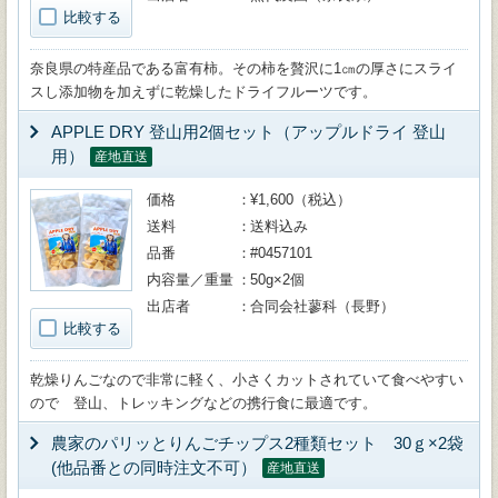
比較する
奈良県の特産品である富有柿。その柿を贅沢に1㎝の厚さにスライ
スし添加物を加えずに乾燥したドライフルーツです。
APPLE DRY 登山用2個セット（アップルドライ 登山
用）
産地直送
価格
¥1,600（税込）
送料
送料込み
品番
#0457101
内容量／重量
50g×2個
出店者
合同会社蓼科（長野）
比較する
乾燥りんごなので非常に軽く、小さくカットされていて食べやすい
ので 登山、トレッキングなどの携行食に最適です。
農家のパリッとりんごチップス2種類セット 30ｇ×2袋
(他品番との同時注文不可）
産地直送