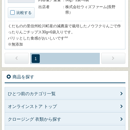
出店者
株式会社ウィズファーム(長野
県）
比較する
くだものの里信州松川町産の減農薬で栽培したノウフクりんごで作
ったりんごチップス30g×6袋入りです。
パリッとした食感がおいしいです^^
※無添加
1
商品を探す
ひとつ前のカテゴリ一覧
オンラインストア トップ
クロージング 衣類から探す