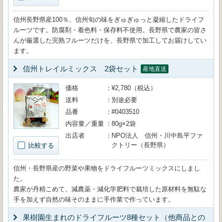
信州長野県産100％、信州旬の味をぎゅぎゅっと凝縮したドライフ
ルーツです。防腐剤・着色料・保存料不使用。長野県で農家の皆さ
んが厳選した完熟フルーツだけを、長野県で加工してお届けしてい
ます。
信州トレイルミックス 2袋セット
産地直送
価格
¥2,780（税込）
送料
別途必要
品番
#0403510
内容量／重量
80g×2袋
出店者
NPO法人 信州・川中島平ファ
クトリー（長野県）
比較する
信州・長野県産の野菜や果物をドライフルーツミックスにしまし
た。
農家が丹精こめて、減農薬・減化学肥料で栽培した原材料を無駄な
手を加えず自然の味そのままに手作業で作っています。
果樹園生まれのドライフルーツ8種セット（他商品との