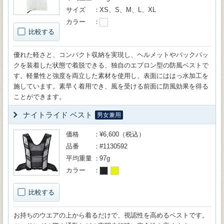
サイズ
XS、S、M、L、XL
カラー
比較する
優れた軽さと、コンパクト収納を実現し、ヘルメットやバックパッ
クを装着した状態で着脱できる、独自のエプロン型の防風ベストで
す。軽量性と強度を両立した素材を使用し、表面にははっ水加工を
施しています。素早く着用でき、風を受ける前面に防風効果を得る
ことができます。
ナイトライド ベスト
男女兼用
価格
¥6,600（税込）
品番
#1130592
平均重量
97g
カラー
比較する
お持ちのウエアの上から着るだけで、視認性を高めるベストです。