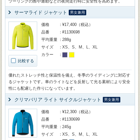
ツーリングの際や通勤などの夜間走行時に安全性を高めます。
サーマライド ジャケット
男女兼用
価格
¥17,400（税込）
品番
#1130698
平均重量
288g
サイズ
XS、S、M、L、XL
カラー
比較する
優れたストレッチ性と保温性を備え、冬季のライディングに対応す
るジャケットです。車のライトなどを反射して光る素材により安全
性にも配慮した作りになっています。
クリマバリア ライト サイクルジャケット
男女兼用
価格
¥12,300（税込）
品番
#1130699
平均重量
245g
サイズ
XS、S、M、L、XL