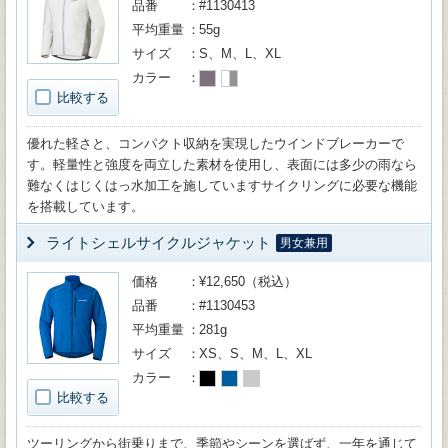
品番
#1130413
平均重量
55g
サイズ
S、M、L、XL
カラー
比較する
優れた軽さと、コンパクト収納を実現したウインドブレーカーで
す。軽量性と強度を両立した素材を使用し、表面には多少の雨なら
難なくはじくはっ水加工を施していますサイクリングに必要な機能
を搭載しています。
ライトシェルサイクルジャケット
男女兼用
価格
¥12,650（税込）
品番
#1130453
平均重量
281g
サイズ
XS、S、M、L、XL
カラー
比較する
ツーリングから街乗りまで、季節やシーンを選ばず、一年を通じて