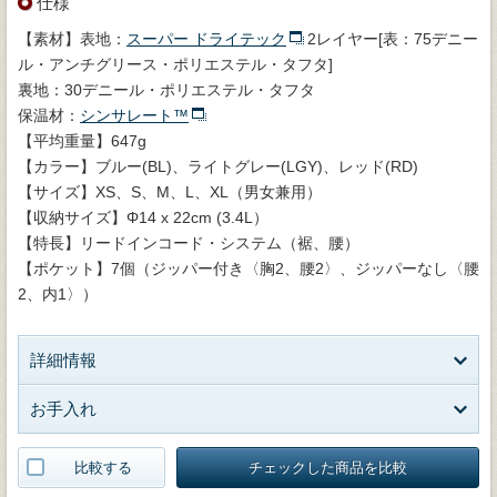
仕様
【素材】表地：
スーパー ドライテック
2レイヤー[表：75デニー
ル・アンチグリース・ポリエステル・タフタ]
裏地：30デニール・ポリエステル・タフタ
保温材：
シンサレート™
【平均重量】647g
【カラー】ブルー(BL)、ライトグレー(LGY)、レッド(RD)
【サイズ】XS、S、M、L、XL（男女兼用）
【収納サイズ】Φ14 x 22cm (3.4L）
【特長】リードインコード・システム（裾、腰）
【ポケット】7個（ジッパー付き〈胸2、腰2〉、ジッパーなし〈腰
2、内1〉）
詳細情報
お手入れ
比較する
チェックした商品を比較