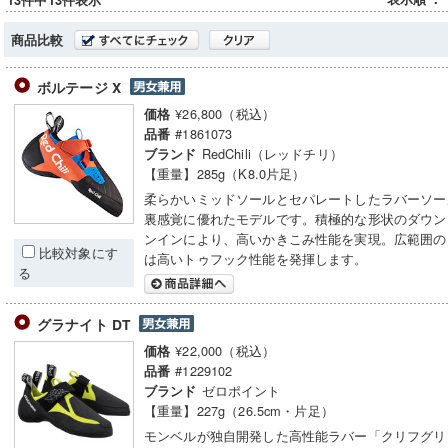
13件中13件表示
商品比較
ボルテージ X
¥26,800（税込）
価格
#1861073
品番
RedChili（レッドチリ）
ブランド
【重量】285g（K8.0片足）
柔らかいミッドソールとセパレートしたラバーソー
裏感覚に優れたモデルです。積極的な形状のダウン
ンインにより、高いかきこみ性能を実現。広範囲の
比較対象にす
は高いトゥフック性能を発揮します。
る
グラナイト DT
¥22,000（税込）
価格
#1229102
品番
ゼロポイント
ブランド
【重量】227g（26.5cm・片足）
モンベルが独自開発した高性能ラバー「クリフグリ