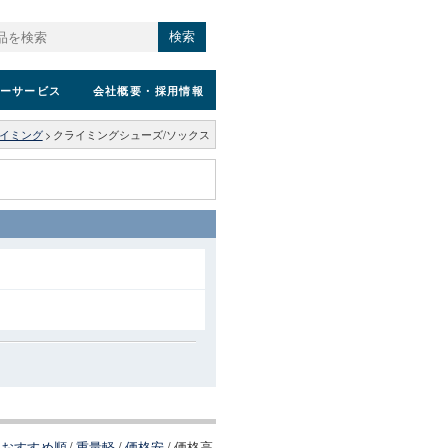
検索
ーサービス
会社概要
・採用情報
イミング
>
クライミングシューズ/ソックス
おすすめ順
/
重量軽
/
価格安
/
価格高