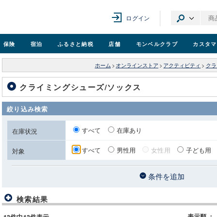
ログイン
保険
宿泊
ふるさと納税
店舗
モンベル
クラブ
カスタマ
ホーム
>
オンラインストア
>
アクティビティ
>
クラ
クライミングシューズ/ソックス
絞り込み検索
すべて
在庫あり
在庫状況
すべて
男性用
女性用
子ども用
対象
条件を追加
検索結果
表示順
：