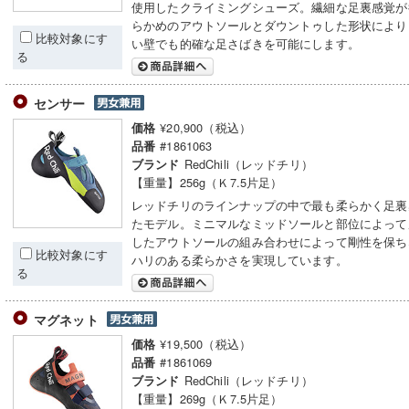
使用したクライミングシューズ。繊細な足裏感覚が
らかめのアウトソールとダウントゥした形状により
比較対象にす
い壁でも的確な足さばきを可能にします。
る
センサー
¥20,900（税込）
価格
#1861063
品番
RedChili（レッドチリ）
ブランド
【重量】256g（Ｋ7.5片足）
レッドチリのラインナップの中で最も柔らかく足裏
たモデル。ミニマルなミッドソールと部位によって
したアウトソールの組み合わせによって剛性を保ち
比較対象にす
ハリのある柔らかさを実現しています。
る
マグネット
¥19,500（税込）
価格
#1861069
品番
RedChili（レッドチリ）
ブランド
【重量】269g（Ｋ7.5片足）