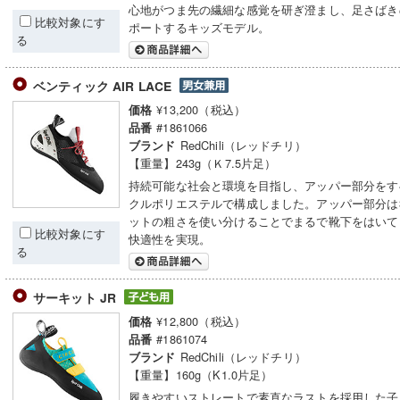
心地がつま先の繊細な感覚を研ぎ澄まし、足さばき
比較対象にす
ポートするキッズモデル。
る
ベンティック AIR LACE
¥13,200（税込）
価格
#1861066
品番
RedChili（レッドチリ）
ブランド
【重量】243g（Ｋ7.5片足）
持続可能な社会と環境を目指し、アッパー部分をす
クルポリエステルで構成しました。アッパー部分は
ットの粗さを使い分けることでまるで靴下をはいて
比較対象にす
快適性を実現。
る
サーキット JR
¥12,800（税込）
価格
#1861074
品番
RedChili（レッドチリ）
ブランド
【重量】160g（K1.0片足）
履きやすいストレートで素直なラストを採用した子