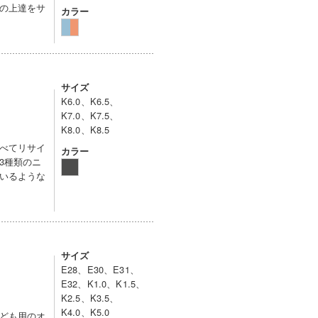
の上達をサ
カラー
サイズ
K6.0、K6.5、
K7.0、K7.5、
K8.0、K8.5
べてリサイ
カラー
3種類のニ
いるような
サイズ
E28、E30、E31、
E32、K1.0、K1.5、
K2.5、K3.5、
K4.0、K5.0
ども用のオ