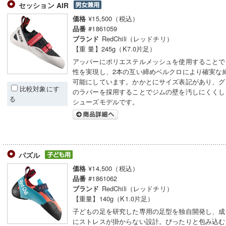
セッション AIR
¥15,500（税込）
価格
#1861059
品番
RedChili（レッドチリ）
ブランド
【重 量】245g（K7.0片足）
アッパーにポリエステルメッシュを使用することで
性を実現し、2本の互い締めベルクロにより確実な
可能にしています。かかとにサイズ表記があり、グ
比較対象にす
のラバーを採用することでジムの壁を汚しにくくし
る
シューズモデルです。
パズル
¥14,500（税込）
価格
#1861062
品番
RedChili（レッドチリ）
ブランド
【重量】140g（K1.0片足）
子どもの足を研究した専用の足型を独自開発し、成
にストレスが掛からない設計。ぴったりと包み込む