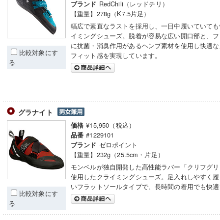
RedChili（レッドチリ）
ブランド
【重量】278g（K7.5片足）
幅広で素直なラストを採用し、一日中履いていても
イミングシューズ。脱着が容易な広い開口部と、フ
に抗菌・消臭作用があるヘンプ素材を使用し快適な
比較対象にす
フィット感を実現しています。
る
グラナイト
¥15,950（税込）
価格
#1229101
品番
ゼロポイント
ブランド
【重量】232g（25.5cm・片足）
モンベルが独自開発した高性能ラバー「クリフグリ
使用したクライミングシューズ。足入れしやすく履
いフラットソールタイプで、長時間の着用でも快適
比較対象にす
る