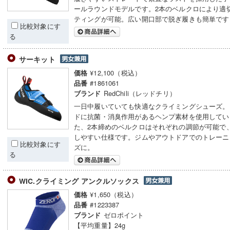
ールラウンドモデルです。2本のベルクロにより適
ティングが可能。広い開口部で脱ぎ履きも簡単です
比較対象にす
る
サーキット
¥12,100（税込）
価格
#1861061
品番
RedChili（レッドチリ）
ブランド
一日中履いていても快適なクライミングシューズ。
ドに抗菌・消臭作用があるヘンプ素材を使用してい
た、2本締めのベルクロはそれぞれの調節が可能で
しやすい仕様です。ジムやアウトドアでのトレーニ
比較対象にす
ズに。
る
WIC.クライミング アンクルソックス
¥1,650（税込）
価格
#1223387
品番
ゼロポイント
ブランド
【平均重量】24g