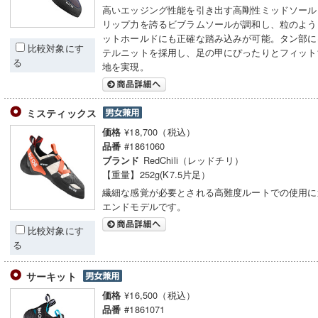
高いエッジング性能を引き出す高剛性ミッドソール
リップ力を誇るビブラムソールが調和し、粒のよう
ットホールドにも正確な踏み込みが可能。タン部に
比較対象にす
テルニットを採用し、足の甲にぴったりとフィット
る
地を実現。
ミスティックス
¥18,700（税込）
価格
#1861060
品番
RedChili（レッドチリ）
ブランド
【重量】252g(K7.5片足）
繊細な感覚が必要とされる高難度ルートでの使用に
エンドモデルです。
比較対象にす
る
サーキット
¥16,500（税込）
価格
#1861071
品番