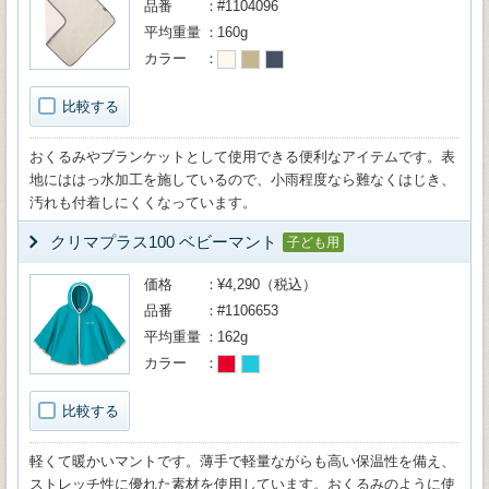
品番
#1104096
平均重量
160g
カラー
比較する
おくるみやブランケットとして使用できる便利なアイテムです。表
地にははっ水加工を施しているので、小雨程度なら難なくはじき、
汚れも付着しにくくなっています。
クリマプラス100 ベビーマント
子ども用
価格
¥4,290（税込）
品番
#1106653
平均重量
162g
カラー
比較する
軽くて暖かいマントです。薄手で軽量ながらも高い保温性を備え、
ストレッチ性に優れた素材を使用しています。おくるみのように使