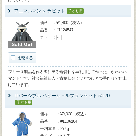
アニマルマント ラビット
子ども用
価格
¥4,400（税込）
品番
#1124547
カラー
Sold Out
比較する
フリース製品を作る際に出る端切れを再利用して作った、かわいい
マントです。社会福祉法人・青葉仁会でひとつひとつ手作りで仕上
げています。
リバーシブル ベビーシェルブランケット 50-70
子ども用
価格
¥9,020（税込）
品番
#1106164
平均重量
274g
サイズ
50-70