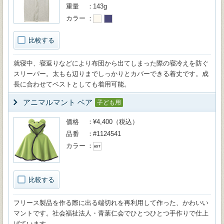
重量
143g
カラー
比較する
就寝中、寝返りなどにより布団から出てしまった際の寝冷えを防ぐ
スリーパー。太もも辺りまでしっかりとカバーできる着丈です。成
長に合わせてベストとしても着用可能。
アニマルマント ベア
子ども用
価格
¥4,400（税込）
品番
#1124541
カラー
比較する
フリース製品を作る際に出る端切れを再利用して作った、かわいい
マントです。社会福祉法人・青葉仁会でひとつひとつ手作りで仕上
げています。