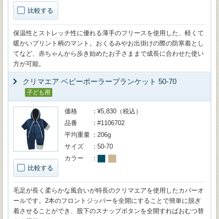
比較する
保温性とストレッチ性に優れる薄手のフリースを使用した、軽くて
暖かいプリント柄のマント。おくるみやお出掛けの際の防寒着とし
てなど、赤ちゃんから歩き始めたお子さままで成長に合わせた使い
方が可能。
クリマエア ベビーポーラーブランケット 50-70
子ども用
価格
¥5,830（税込）
品番
#1106702
平均重量
206g
サイズ
50-70
カラー
比較する
毛足が長く柔らかな風合いが特長のクリマエアを使用したカバーオ
ールです。2本のフロントジッパーを全開にすることで簡単に脱ぎ
着させることができ、股下のスナップボタンを全開すればおむつ替