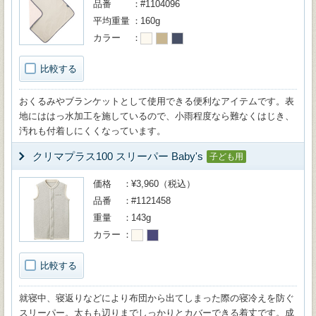
品番
#1104096
平均重量
160g
カラー
比較する
おくるみやブランケットとして使用できる便利なアイテムです。表
地にははっ水加工を施しているので、小雨程度なら難なくはじき、
汚れも付着しにくくなっています。
クリマプラス100 スリーパー Baby's
子ども用
価格
¥3,960（税込）
品番
#1121458
重量
143g
カラー
比較する
就寝中、寝返りなどにより布団から出てしまった際の寝冷えを防ぐ
スリーパー。太もも辺りまでしっかりとカバーできる着丈です。成