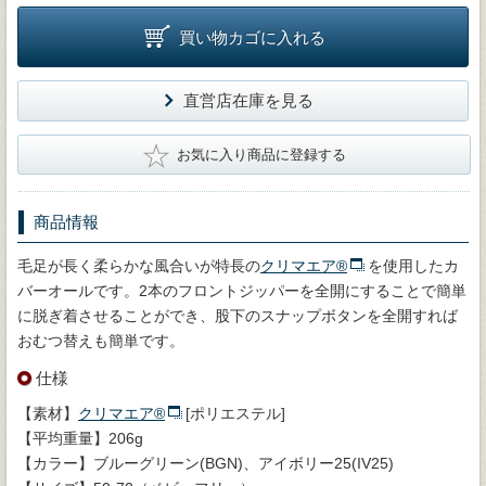
買い物カゴに入れる
直営店在庫を見る
★
お気に入り商品に登録する
商品情報
毛足が長く柔らかな風合いが特長の
クリマエア®
を使用したカ
バーオールです。2本のフロントジッパーを全開にすることで簡単
に脱ぎ着させることができ、股下のスナップボタンを全開すれば
おむつ替えも簡単です。
仕様
【素材】
クリマエア®
[ポリエステル]
【平均重量】206g
【カラー】ブルーグリーン(BGN)、アイボリー25(IV25)