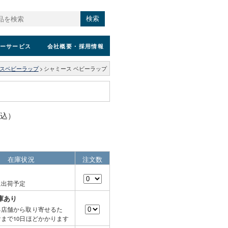
検索
ーサービス
会社概要
・採用情報
スベビーラップ
>
シャミース ベビーラップ
税込）
在庫状況
注文数
に出荷予定
庫あり
る店舗から取り寄せるた
まで10日ほどかかります