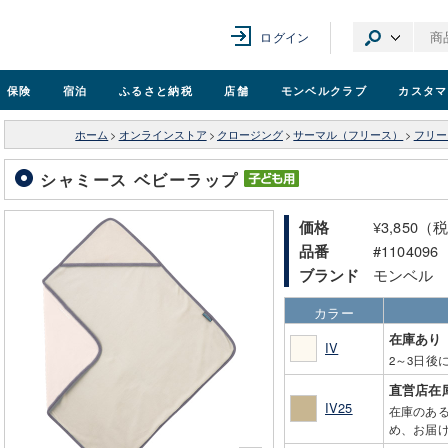
ログイン
保険
宿泊
ふるさと納税
店舗
モンベル
クラブ
カスタマ
ホーム
>
オンラインストア
>
クロージング
>
サーマル（フリース）
>
フリー
シャミース ベビーラップ
¥3,850（
価格
#1104096
品番
モンベル
ブランド
カラー
在庫あり
IV
2～3日後
直営店在
IV25
在庫のあ
め、お届け