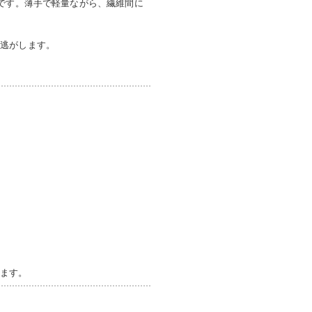
材です。薄手で軽量ながら、繊維間に
を逃がします。
きます。