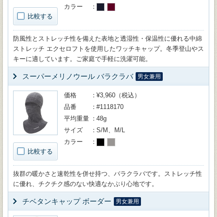
カラー
比較する
防風性とストレッチ性を備えた表地と透湿性・保温性に優れる中綿
ストレッチ エクセロフトを使用したワッチキャップ。冬季登山やス
キーに適しています。ご家庭で手軽に洗濯可能。
スーパーメリノウール バラクラバ
男女兼用
価格
¥3,960（税込）
品番
#1118170
平均重量
48g
サイズ
S/M、M/L
カラー
比較する
抜群の暖かさと速乾性を併せ持つ、バラクラバです。ストレッチ性
に優れ、チクチク感のない快適なかぶり心地です。
チベタンキャップ ボーダー
男女兼用