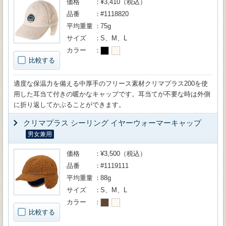
価格
¥3,410（税込）
品番
#1118820
平均重量
75g
サイズ
S、M、L
カラー
比較する
適度な保温力を備える中厚手のフリース素材クリマプラス200を使
用した耳当て付きの暖かなキャップです。耳当てが不要な時は外側
に折り返してかぶることができます。
クリマプラス シーリング イヤーウォーマーキャップ
男女兼用
価格
¥3,500（税込）
品番
#1119111
平均重量
88g
サイズ
S、M、L
カラー
比較する