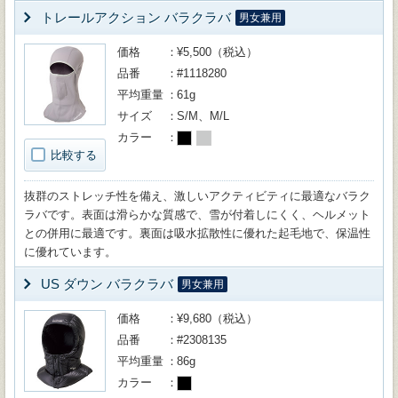
トレールアクション バラクラバ
男女兼用
価格
¥5,500（税込）
品番
#1118280
平均重量
61g
サイズ
S/M、M/L
カラー
比較する
抜群のストレッチ性を備え、激しいアクティビティに最適なバラク
ラバです。表面は滑らかな質感で、雪が付着しにくく、ヘルメット
との併用に最適です。裏面は吸水拡散性に優れた起毛地で、保温性
に優れています。
US ダウン バラクラバ
男女兼用
価格
¥9,680（税込）
品番
#2308135
平均重量
86g
カラー