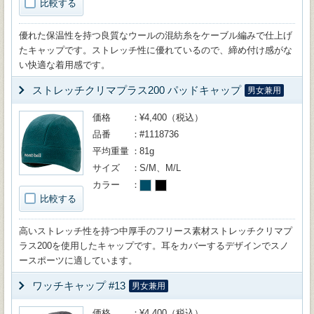
比較する
優れた保温性を持つ良質なウールの混紡糸をケーブル編みで仕上げ
たキャップです。ストレッチ性に優れているので、締め付け感がな
い快適な着用感です。
ストレッチクリマプラス200 パッドキャップ
男女兼用
価格
¥4,400（税込）
品番
#1118736
平均重量
81g
サイズ
S/M、M/L
カラー
比較する
高いストレッチ性を持つ中厚手のフリース素材ストレッチクリマプ
ラス200を使用したキャップです。耳をカバーするデザインでスノ
ースポーツに適しています。
ワッチキャップ #13
男女兼用
価格
¥4,400（税込）