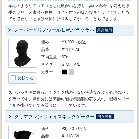
羊毛のようなモコモコとした風合いを持ち、高い保温性を備えた厚
手のフリース素材を使用。耳当て付きの暖かなキャップです。耳当
てが必要ないときは外側に折り返してかぶることもできます。
スーパーメリノウール L.W.バラクラバ
男女兼用
価格
¥3,500（税込）
品番
#1119123
平均重量
37g
サイズ
S/M、M/L
カラー
比較する
ストレッチ性に優れ、チクチク感の少ない快適なかぶり心地のバラ
クラバです。鼻部分には調節可能な樹脂製の芯を入れ、眼鏡やゴー
グルを掛けていても曇りにくくしています。
クリマプレン フェイスネックゲーター
男女兼用
価格
¥3,520（税込）
品番
#1118169