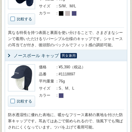
サイズ
S/M、M/L
カラー
比較する
異なる特長を持つ表面と裏面を使い分けることで、さまざまなシー
ンで着用いただけるリバーシブル仕様のキャップです。シャミース
の耳当てが付き、後頭部のバックルでフィット感の調節可能。
ノースポール キャップ
男女兼用
価格
¥5,390（税込）
品番
#1118897
平均重量
76g
サイズ
S、M、L
カラー
比較する
防水透湿性に優れた表地に、暖かなフリース素材の裏地を付けた防
寒キャップです。耳あてはあごで留められるので、強風下でも飛ば
されにくくなっています。ツバを上げて着用可能。