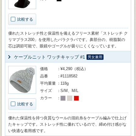
比較する
優れたストレッチ性と保温性を備えるフリース素材「ストレッチ ク
リマプラス200」を使用したバラクラバです。鼻部分の、樹脂製の
芯は調節可能で、眼鏡やゴーグルが曇りにくくなっています。
ケーブルニット ワッチキャップ #1
男女兼用
価格
¥4,290（税込）
品番
#1118582
平均重量
118g
サイズ
S/M、M/L
カラー
比較する
優れた保温性を持つ良質なウールの混紡糸をケーブル編みで仕上げ
たキャップです。ストレッチ性に優れているので、締め付け感がな
い快適な着用感です。