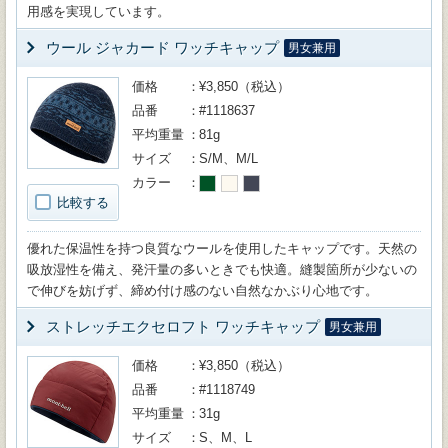
用感を実現しています。
ウール ジャカード ワッチキャップ
男女兼用
価格
¥3,850（税込）
品番
#1118637
平均重量
81g
サイズ
S/M、M/L
カラー
比較する
優れた保温性を持つ良質なウールを使用したキャップです。天然の
吸放湿性を備え、発汗量の多いときでも快適。縫製箇所が少ないの
で伸びを妨げず、締め付け感のない自然なかぶり心地です。
ストレッチエクセロフト ワッチキャップ
男女兼用
価格
¥3,850（税込）
品番
#1118749
平均重量
31g
サイズ
S、M、L