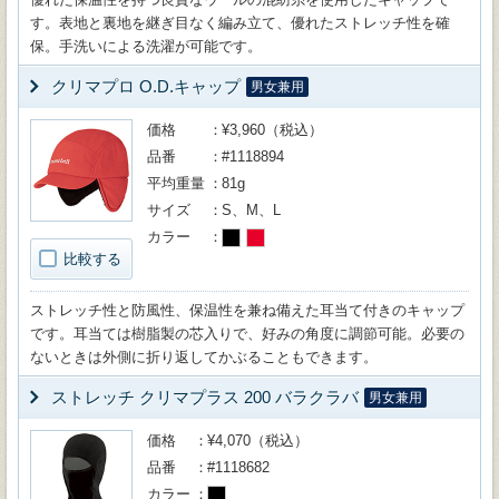
す。表地と裏地を継ぎ目なく編み立て、優れたストレッチ性を確
保。手洗いによる洗濯が可能です。
クリマプロ O.D.キャップ
男女兼用
価格
¥3,960（税込）
品番
#1118894
平均重量
81g
サイズ
S、M、L
カラー
比較する
ストレッチ性と防風性、保温性を兼ね備えた耳当て付きのキャップ
です。耳当ては樹脂製の芯入りで、好みの角度に調節可能。必要の
ないときは外側に折り返してかぶることもできます。
ストレッチ クリマプラス 200 バラクラバ
男女兼用
価格
¥4,070（税込）
品番
#1118682
カラー