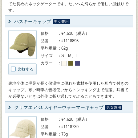
てた長めのネックゲーターです。たいへん滑らかで優しい肌触りで
す。
ハスキーキャップ
男女兼用
価格
¥4,510（税込）
品番
#1118895
平均重量
62g
サイズ
S、M、L
カラー
比較する
裏地全体に毛足が長く保温性に優れた素材を使用した耳当て付きの
キャップ。寒い時季の普段使いからトレッキングまで活躍。耳当て
が必要ないときは外側に折り返してかぶることもできます。
クリマエア O.D.イヤーウォーマーキャップ
男女兼用
価格
¥4,620（税込）
品番
#1118739
平均重量
73g