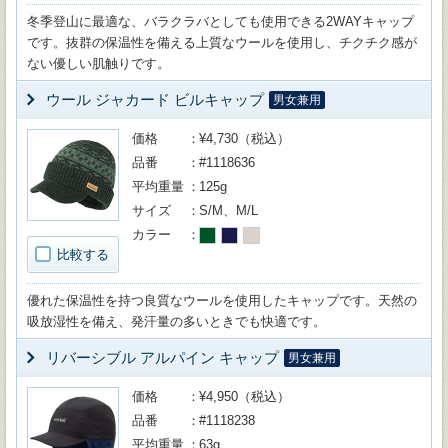
冬季登山に最適な、バラクラバとしても使用できる2WAYキャップ
です。抜群の保温性を備える上質なウールを使用し、チクチク感が
ない優しい肌触りです。
ウール ジャカード ビルキャップ
男女兼用
価格
¥4,730（税込）
品番
#1118636
平均重量
125g
サイズ
S/M、M/L
カラー
比較する
優れた保温性を持つ良質なウールを使用したキャップです。天然の
吸放湿性を備え、発汗量の多いときでも快適です。
リバーシブル アルパイン キャップ
男女兼用
価格
¥4,950（税込）
品番
#1118238
平均重量
63g