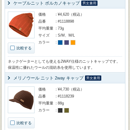
ケーブルニット ボルカノキャップ
男女兼用
価格
¥4,620（税込）
品番
#1118898
平均重量
73g
サイズ
S/M、M/L
カラー
比較する
ネックゲーターとしても使える2WAY仕様のニットキャップです。
保温性に優れたウールの混紡糸を使用しています。
メリノウール ニット 2way キャップ
男女兼用
価格
¥4,730（税込）
品番
#1118239
平均重量
88g
カラー
比較する