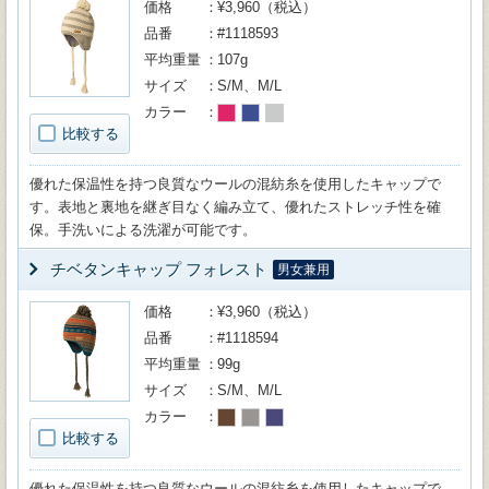
価格
¥3,960（税込）
品番
#1118593
平均重量
107g
サイズ
S/M、M/L
カラー
比較する
優れた保温性を持つ良質なウールの混紡糸を使用したキャップで
す。表地と裏地を継ぎ目なく編み立て、優れたストレッチ性を確
保。手洗いによる洗濯が可能です。
チベタンキャップ フォレスト
男女兼用
価格
¥3,960（税込）
品番
#1118594
平均重量
99g
サイズ
S/M、M/L
カラー
比較する
優れた保温性を持つ良質なウールの混紡糸を使用したキャップで