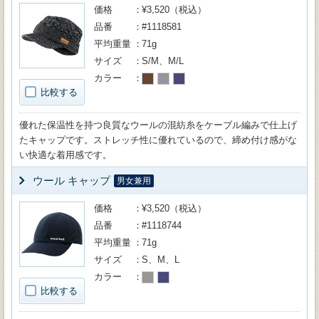
価格
¥3,520（税込）
品番
#1118581
平均重量
71g
サイズ
S/M、M/L
カラー
比較する
優れた保温性を持つ良質なウールの混紡糸をケーブル編みで仕上げ
たキャップです。ストレッチ性に優れているので、締め付け感がな
い快適な着用感です。
ウール キャップ
男女兼用
価格
¥3,520（税込）
品番
#1118744
平均重量
71g
サイズ
S、M、L
カラー
比較する