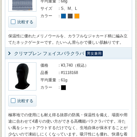
平均重量
68g
サイズ
S、M、L
カラー
比較する
保温性に優れたメリノウールを、カラフルなジャカード柄に編み立
てたネックゲーターです。たいへん滑らかで優しい肌触りです。
クリマプレン フェイスバラクラバ
男女兼用
価格
¥3,740（税込）
品番
#1118168
平均重量
61g
カラー
比較する
極寒地での使用にも耐え得る抜群の防風・保温性を備え、場面や用
途に合わせて4通りの使い方ができる高機能バラクラバです。冷た
い風をシャットアウトするだけでなく、生地自体が保水することが
少ないので凍結しにくくなっています。吸汗性にも優れ、快適な着