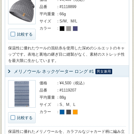
品番
#1118899
平均重量
66g
サイズ
S/M、M/L
カラー
比較する
保温性に優れたウールの混紡糸を使用した深めのシルエットのキャ
ップです。表地と裏地の継ぎ目に縫製がなく、素材のストレッチ性
を最大限に生かしています。
メリノウール ネックゲーター ロング #1
男女兼用
価格
¥4,500（税込）
品番
#1119207
平均重量
88g
サイズ
S、M、L
カラー
比較する
保温性に優れたメリノウールを、カラフルなジャカード柄に編み立