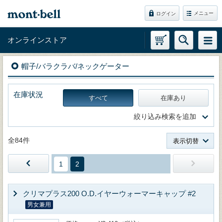
メニュー
ログイン
オンラインストア
帽子/バラクラバ/ネックゲーター
在庫状況
すべて
在庫あり
絞り込み検索を追加
全84件
表示切替
1
2
クリマプラス200 O.D.イヤーウォーマーキャップ #2
男女兼用