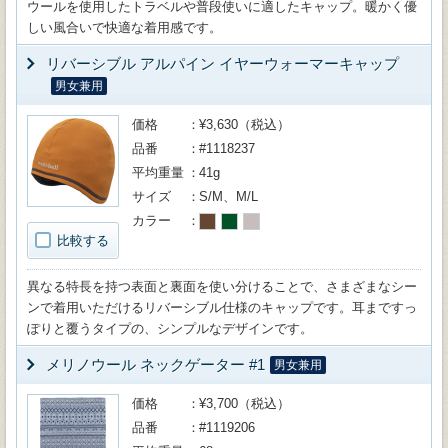
ウールを使用したトラベルや普段使いに適したキャップ。暖かく優
しい風合いで快適な着用感です。
リバーシブル アルパイン イヤーウォーマーキャップ
男女兼用
価格
¥3,630（税込）
品番
#1118237
平均重量
41g
サイズ
S/M、M/L
カラー
比較する
異なる特長を持つ表面と裏面を使い分けることで、さまざまなシー
ンで着用いただけるリバーシブル仕様のキャップです。耳まですっ
ぽりと覆うタイプの、シンプルなデザインです。
メリノウール ネックゲーター #1
男女兼用
価格
¥3,700（税込）
品番
#1119206