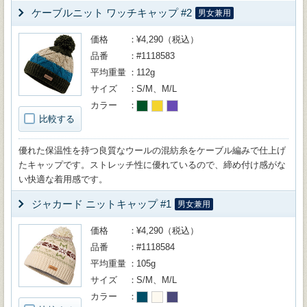
ケーブルニット ワッチキャップ #2
男女兼用
価格
¥4,290（税込）
品番
#1118583
平均重量
112g
サイズ
S/M、M/L
カラー
比較する
優れた保温性を持つ良質なウールの混紡糸をケーブル編みで仕上げ
たキャップです。ストレッチ性に優れているので、締め付け感がな
い快適な着用感です。
ジャカード ニットキャップ #1
男女兼用
価格
¥4,290（税込）
品番
#1118584
平均重量
105g
サイズ
S/M、M/L
カラー