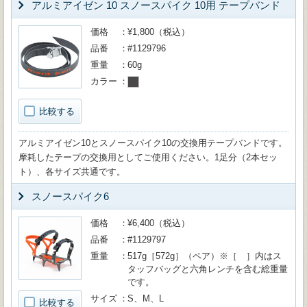
アルミアイゼン 10 スノースパイク 10用 テープバンド
価格
¥1,800（税込）
品番
#1129796
重量
60g
カラー
比較する
アルミアイゼン10とスノースパイク10の交換用テープバンドです。
摩耗したテープの交換用としてご使用ください。1足分（2本セッ
ト）、各サイズ共通です。
スノースパイク6
価格
¥6,400（税込）
品番
#1129797
重量
517g［572g］（ペア）※［ ］内はス
タッフバッグと六角レンチを含む総重量
です。
サイズ
S、M、L
比較する