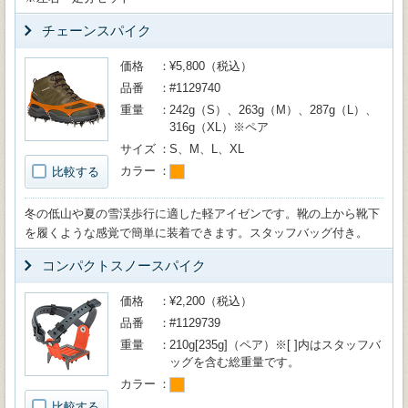
チェーンスパイク
価格
¥5,800（税込）
品番
#1129740
重量
242g（S）、263g（M）、287g（L）、
316g（XL）※ペア
サイズ
S、M、L、XL
カラー
比較する
冬の低山や夏の雪渓歩行に適した軽アイゼンです。靴の上から靴下
を履くような感覚で簡単に装着できます。スタッフバッグ付き。
コンパクトスノースパイク
価格
¥2,200（税込）
品番
#1129739
重量
210g[235g]（ペア）※[ ]内はスタッフバ
ッグを含む総重量です。
カラー
比較する