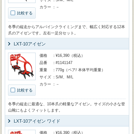
カラー
－
比較する
冬季の縦走からアルパインクライミングまで、幅広く対応する12本
爪のアイゼンです。左右一足分セット。
LXT-10アイゼン
価格
¥16,390（税込）
品番
#1141147
重量
770g（ペア/ 本体平均重量）
サイズ
S/M、M/L
カラー
－
比較する
冬季の縦走に最適な、10本爪の軽量なアイゼン。サイズの小さな登
山靴にもよくフィットします。
LXT-10アイゼン ワイド
価格
¥16,390（税込）