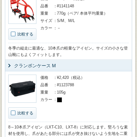
品番
#1141148
重量
770g（ペア/ 本体平均重量）
サイズ
S/M、M/L
カラー
－
比較する
冬季の縦走に最適な、10本爪の軽量なアイゼン。サイズの小さな登
山靴にもよくフィットします。
クランポンケース M
価格
¥2,420（税込）
品番
#1123788
重量
105g
カラー
比較する
8～10本爪アイゼン（LXT-C10、LXT-8）に対応します。堅ろうな素
材を使用し、爪があたる部分には爪が突き抜けないよう生地を二重