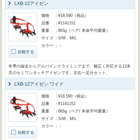
LXB-12アイゼン
価格
¥18,590（税込）
品番
#1141151
重量
865g（ペア/ 本体平均重量）
サイズ
S/M、M/L
カラー
－
比較する
冬季の縦走からアルパインクライミングまで、幅広く対応する12本
爪のセミワンタッチアイゼンです。左右一足分セット。
LXB-12アイゼン ワイド
価格
¥18,590（税込）
品番
#1141152
重量
865g（ペア/ 本体平均重量）
サイズ
S/M、M/L
カラー
－
比較する