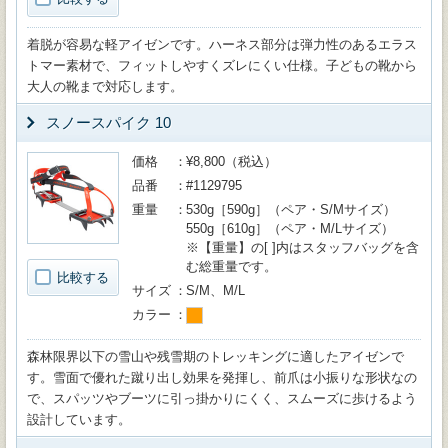
着脱が容易な軽アイゼンです。ハーネス部分は弾力性のあるエラス
トマー素材で、フィットしやすくズレにくい仕様。子どもの靴から
大人の靴まで対応します。
スノースパイク 10
価格
¥8,800（税込）
品番
#1129795
重量
530g［590g］（ペア・S/Mサイズ）
550g［610g］（ペア・M/Lサイズ）
※【重量】の[ ]内はスタッフバッグを含
む総重量です。
比較する
サイズ
S/M、M/L
カラー
森林限界以下の雪山や残雪期のトレッキングに適したアイゼンで
す。雪面で優れた蹴り出し効果を発揮し、前爪は小振りな形状なの
で、スパッツやブーツに引っ掛かりにくく、スムーズに歩けるよう
設計しています。