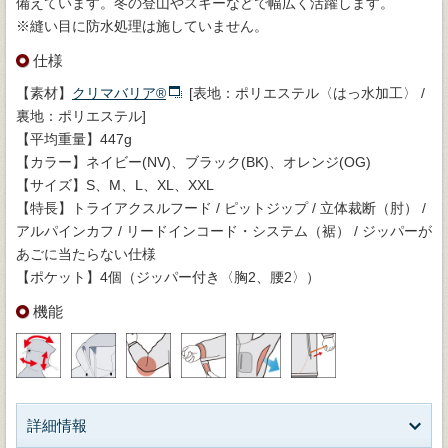
備えています。冬の登山やスキーなどで幅広く活躍します。
※縫い目に防水処理は施していません。
仕様
【素材】
クリマバリア®
[表地：ポリエステル〈はっ水加工〉 /
裏地：ポリエステル]
【平均重量】447g
【カラー】ネイビー(NV)、ブラック(BK)、オレンジ(OG)
【サイズ】S、M、L、XL、XXL
【特長】トライアクスルフード / ピットジップ / 立体裁断（肘） /
アルパインカフ / リードインコード・システム（裾） / ジッパーが
あごに当たらない仕様
【ポケット】4個（ジッパー付き〈胸2、腰2〉）
機能
詳細情報