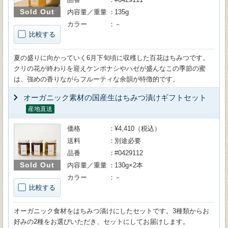
Sold Out
内容量／重量
135g
カラー
－
比較する
夏の盛りに向かっていく6月下旬頃に収穫した百花はちみつです。
クリの花が終わりを迎えケンポナシやハゼが盛んなこの季節の蜜
は、強めの香りながらフルーティな余韻が特徴的です。
オーガニック素材の国産生はちみつ漬けギフトセット
産地直送
価格
¥4,410（税込）
送料
別途必要
品番
#0429112
Sold Out
内容量／重量
130g×2本
カラー
－
比較する
オーガニック食材をはちみつ漬けにしたセットです。3種類からお
好みの2種をお選びいただき、セットにしてお届けします。