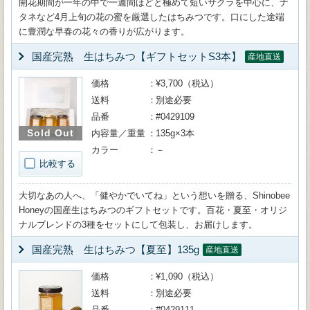
開花期間が一年の中で一週間ほどと極めて短いサクラを中心に、ナ
タネなど4月上旬の花の蜜を厳選したはちみつです。口にした途端
に豊潤な早春の花々の香りが広がります。
国産完熟 生はちみつ【ギフトセットS3本】
産地直送
価格
¥3,700（税込）
送料
別途必要
品番
#0429109
Sold Out
内容量／重量
135g×3本
カラー
－
比較する
大切なあの人へ、「健やかでいてね」という想いを贈る、Shinobee
Honeyの国産生はちみつのギフトセットです。百花・夏至・オリジ
ナルブレンドの3種をセットにして包装し、お届けします。
国産完熟 生はちみつ【夏至】135g
産地直送
価格
¥1,090（税込）
送料
別途必要
品番
#0429111