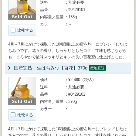
送料
別途必要
品番
#0429101
Sold Out
内容量／重量
135g
カラー
－
比較する
4月～7月にかけて採取した10種類以上の蜜を均一にブレンドしたは
ちみつです。花々の香り、しっかりとしたコク、甘味を感じながら
も、まろやかで後味スッキリとキレの良い百花蜜に仕上げました。
国産完熟 生はちみつ【百花】370g
産地直送
価格
¥2,480（税込）
送料
別途必要
品番
#0429102
Sold Out
内容量／重量
370g
カラー
－
比較する
4月～7月にかけて採取した10種類以上の蜜を均一にブレンドしたは
ちみつです。花々の香り、しっかりとしたコク、甘味を感じながら