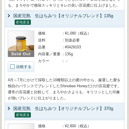
も、まろやかで後味スッキリとキレの良い百花蜜に仕上げました。
国産完熟 生はちみつ【オリジナルブレンド】135g
産地直送
価格
¥1,080（税込）
送料
別途必要
品番
#0429103
Sold Out
内容量／重量
135g
カラー
－
比較する
4月～7月にかけて採取した10種類以上の蜜の中から、厳選した蜜を
独自のバランスでブレンドしたShinobee Honeyだけの百花蜜です。
通常の百花蜜と比較して、まろやかさよりも、キリリッとした印象
が強いブレンドに仕上がりました。
国産完熟 生はちみつ【オリジナルブレンド】370g
産地直送
価格
¥2,800（税込）