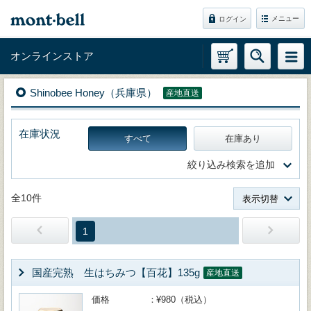
メニュー
ログイン
オンラインストア
Shinobee Honey（兵庫県）
産地直送
在庫状況
すべて
在庫あり
絞り込み検索を追加
全10件
表示切替
1
国産完熟 生はちみつ【百花】135g
産地直送
価格
¥980（税込）