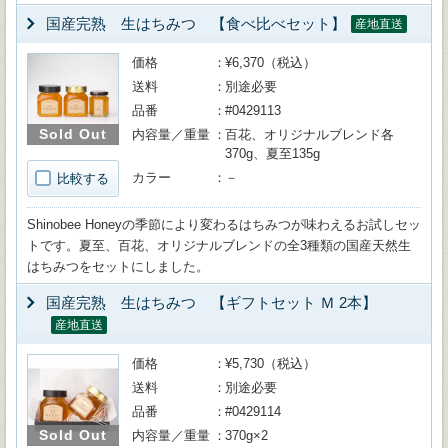
国産完熟 生はちみつ 【食べ比べセット】
産地直送
価格
¥6,370（税込）
送料
別途必要
品番
#0429113
Sold Out
内容量／重量
百花、オリジナルブレンド各
370g、夏至135g
カラー
－
比較する
Shinobee Honeyの季節により変わるはちみつが味わえるお試しセッ
トです。夏至、百花、オリジナルブレンドの全3種類の国産天然生
はちみつをセットにしました。
国産完熟 生はちみつ 【ギフトセット Ｍ 2本】
産地直送
価格
¥5,730（税込）
送料
別途必要
品番
#0429114
Sold Out
内容量／重量
370g×2