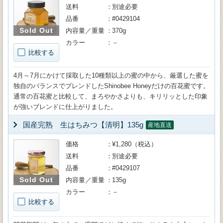
送料
別途必要
品番
#0429104
Sold Out
内容量／重量
370g
カラー
－
比較する
4月～7月にかけて採取した10種類以上の蜜の中から、厳選した蜜を
独自のバランスでブレンドしたShinobee Honeyだけの百花蜜です。
通常の百花蜜と比較して、まろやかさよりも、キリリッとした印象
が強いブレンドに仕上がりました。
国産完熟 生はちみつ【清明】135g
産地直送
価格
¥1,280（税込）
送料
別途必要
品番
#0429107
Sold Out
内容量／重量
135g
カラー
－
比較する