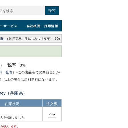
検索
ーサービス
会社概要
・採用情報
粟市）
>
国産完熟 生はちみつ【夏至】135g
込）
8%
税率
料一覧表
）※この出品者での商品合計が
）以上の場合は送料無料になります。
Honey（兵庫県）
在庫状況
注文数
より完売しました
とがあります。