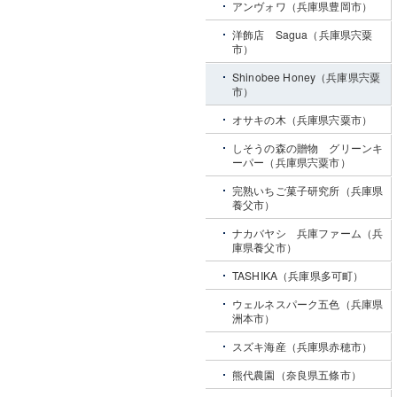
アンヴォワ（兵庫県豊岡市）
洋飾店 Sagua（兵庫県宍粟
市）
Shinobee Honey（兵庫県宍粟
市）
オサキの木（兵庫県宍粟市）
しそうの森の贈物 グリーンキ
ーパー（兵庫県宍粟市）
完熟いちご菓子研究所（兵庫県
養父市）
ナカバヤシ 兵庫ファーム（兵
庫県養父市）
TASHIKA（兵庫県多可町）
ウェルネスパーク五色（兵庫県
洲本市）
スズキ海産（兵庫県赤穂市）
熊代農園（奈良県五條市）