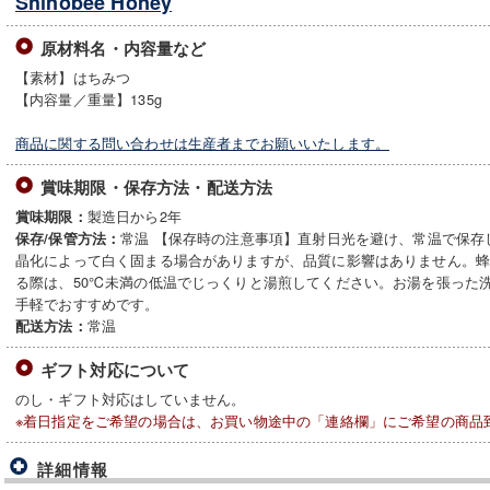
Shinobee Honey
原材料名・内容量など
【素材】はちみつ
【内容量／重量】135g
商品に関する問い合わせは生産者までお願いいたします。
賞味期限・保存方法・配送方法
製造日から2年
賞味期限：
常温 【保存時の注意事項】直射日光を避け、常温で保存
保存/保管方法：
晶化によって白く固まる場合がありますが、品質に影響はありません。
る際は、50℃未満の低温でじっくりと湯煎してください。お湯を張った
手軽でおすすめです。
常温
配送方法：
ギフト対応について
のし・ギフト対応はしていません。
※着日指定をご希望の場合は、お買い物途中の「連絡欄」にご希望の商品
詳細情報