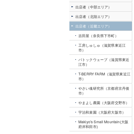
出店者（中部エリア）
出店者（北陸エリア）
出店者（近畿エリア）
吉田屋（奈良県下市町）
工房しゅしゅ（滋賀県東近江
市）
バトックウェーブ（滋賀県東近
江市）
T-BERRY FARM（滋賀県東近江
市）
やさい魂研究所（京都府京丹後
市）
やまよし農園（大阪府交野市）
宇治和束園（大阪府大阪市）
Makiyo's Small Mountain(大阪
府岸和田市)