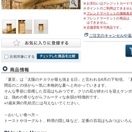
お支払いはクレジットカード/
ポイントのご利用はできませ
フレンドマーケットの価格表
フレンドマーケットの商品は
はできません。
店舗受取不可商品です。
ご注文のキャンセルや返
比較対象にする
商品情報
「夏至」は「太陽のチカラが最も強まる日」と言われる6月の下旬頃。「
間近のこの頃から一気に本格的な夏へと向かっていきます。
そんな季節に収穫した百花はちみつです。クリの花が終わりを迎えケン
は、強めの香りながらフルーティな余韻が特徴的です。
※1歳未満の乳幼児には与えないでください。
～おいしい食べ方～
トーストやヨーグルト、料理の隠し味など、定番の百花はちみつはいろ