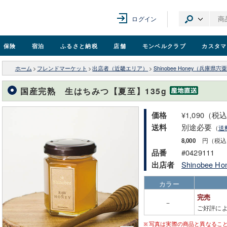
ログイン
保険
宿泊
ふるさと納税
店舗
モンベル
クラブ
カスタマ
ホーム
>
フレンドマーケット
>
出店者（近畿エリア）
>
Shinobee Honey（兵庫県宍
国産完熟 生はちみつ【夏至】135g
¥1,090（税
価格
別途必要
送料
（
送
8,000
円（税込
#0429111
品番
Shinobee 
出店者
カラー
完売
－
ご好評に
写真は実際の商品と異なるこ