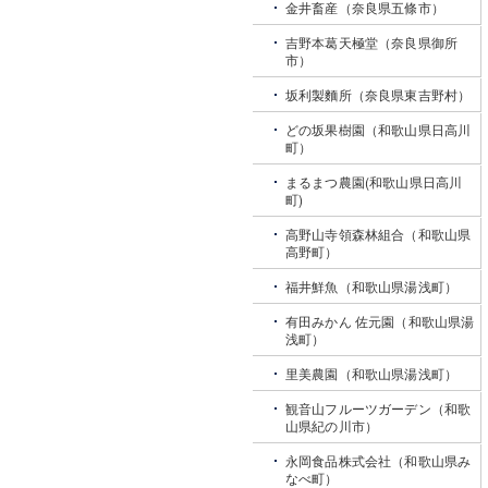
金井畜産（奈良県五條市）
吉野本葛天極堂（奈良県御所
市）
坂利製麵所（奈良県東吉野村）
どの坂果樹園（和歌山県日高川
町）
まるまつ農園(和歌山県日高川
町)
高野山寺領森林組合（和歌山県
高野町）
福井鮮魚（和歌山県湯浅町）
有田みかん 佐元園（和歌山県湯
浅町）
里美農園（和歌山県湯浅町）
観音山フルーツガーデン（和歌
山県紀の川市）
永岡食品株式会社（和歌山県み
なべ町）