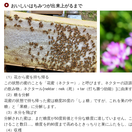
おいしいはちみつが出来上がるまで
（1）花から蜜を持ち帰る
この状態の蜜のことを「花蜜（ネクター）」と呼びます。ネクターの語
の飲み物」ネクタール[nektar：nek（死）＋tar（打ち勝つ効能）]に由
（2）糖を分解
花蜜の状態で持ち帰った蜜は糖度20度の「しょ糖」ですが、これを巣の
糖」と「果糖」に分解します。
（3）水分を飛ばす
分解された蜜は、まだ糖度が50度前後と十分な糖度に達していません。
けること数日…。糖度を約80度まで高めるときっちりと巣にふたをし、
（4）収穫