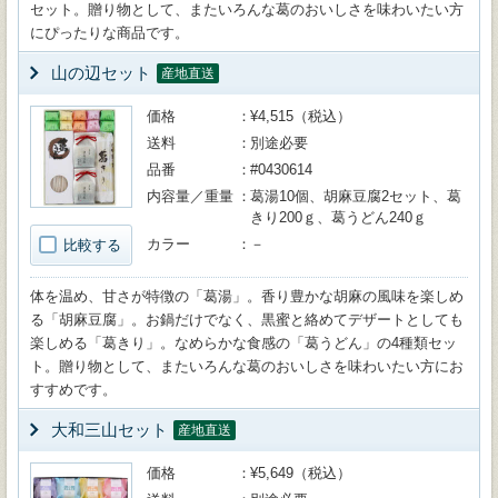
セット。贈り物として、またいろんな葛のおいしさを味わいたい方
にぴったりな商品です。
山の辺セット
産地直送
価格
¥4,515（税込）
送料
別途必要
品番
#0430614
内容量／重量
葛湯10個、胡麻豆腐2セット、葛
きり200ｇ、葛うどん240ｇ
カラー
－
比較する
体を温め、甘さが特徴の「葛湯」。香り豊かな胡麻の風味を楽しめ
る「胡麻豆腐」。お鍋だけでなく、黒蜜と絡めてデザートとしても
楽しめる「葛きり」。なめらかな食感の「葛うどん」の4種類セッ
ト。贈り物として、またいろんな葛のおいしさを味わいたい方にお
すすめです。
大和三山セット
産地直送
価格
¥5,649（税込）