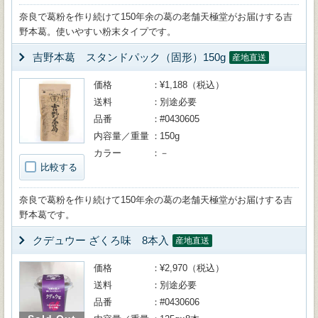
奈良で葛粉を作り続けて150年余の葛の老舗天極堂がお届けする吉
野本葛。使いやすい粉末タイプです。
吉野本葛 スタンドパック（固形）150g
産地直送
価格
¥1,188（税込）
送料
別途必要
品番
#0430605
内容量／重量
150g
カラー
－
比較する
奈良で葛粉を作り続けて150年余の葛の老舗天極堂がお届けする吉
野本葛です。
クデュウー ざくろ味 8本入
産地直送
価格
¥2,970（税込）
送料
別途必要
品番
#0430606