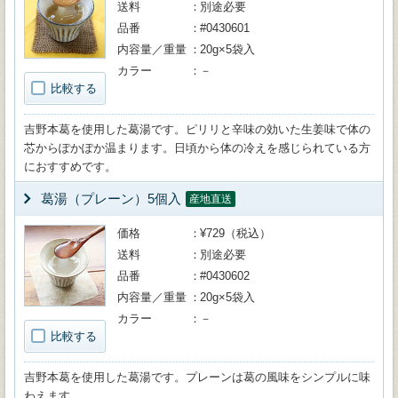
送料
別途必要
品番
#0430601
内容量／重量
20g×5袋入
カラー
－
比較する
吉野本葛を使用した葛湯です。ピリリと辛味の効いた生姜味で体の
芯からぽかぽか温まります。日頃から体の冷えを感じられている方
におすすめです。
葛湯（プレーン）5個入
産地直送
価格
¥729（税込）
送料
別途必要
品番
#0430602
内容量／重量
20g×5袋入
カラー
－
比較する
吉野本葛を使用した葛湯です。プレーンは葛の風味をシンプルに味
わえます。