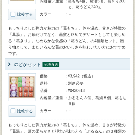
内容量／重量
葛もち4個、葛湯5個、葛きり200
ｇ、葛うどん240ｇ
カラー
－
比較する
もっちりとした弾力が魅力の「葛もち」。体を温め、甘さが特徴の
「葛湯」。お鍋だけでなく、黒蜜と絡めてデザートとしても楽しめ
る「葛きり」。なめらかな食感の「葛うどん」の4種類セット。贈
り物として、またいろんな葛のおいしさを味わいたい方におすすめ
です。
のどかセット
産地直送
価格
¥3,942（税込）
送料
別途必要
品番
#0430613
内容量／重量
ぷるるん３個、葛湯８個、葛もち
６個
カラー
－
比較する
もっちりとした弾力が魅力の「葛もち」。体を温め、甘さが特徴の
「葛湯」。葛の柔らかさと弾力が味わえる「ぷるるん」の３種類の