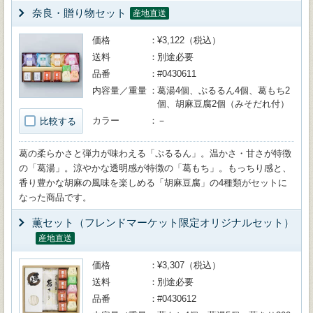
奈良・贈り物セット
産地直送
価格
¥3,122（税込）
送料
別途必要
品番
#0430611
内容量／重量
葛湯4個、ぷるるん4個、葛もち2
個、胡麻豆腐2個（みそだれ付）
カラー
－
比較する
葛の柔らかさと弾力が味わえる「ぷるるん」。温かさ・甘さが特徴
の「葛湯」。涼やかな透明感が特徴の「葛もち」。もっちり感と、
香り豊かな胡麻の風味を楽しめる「胡麻豆腐」の4種類がセットに
なった商品です。
薫セット（フレンドマーケット限定オリジナルセット）
産地直送
価格
¥3,307（税込）
送料
別途必要
品番
#0430612