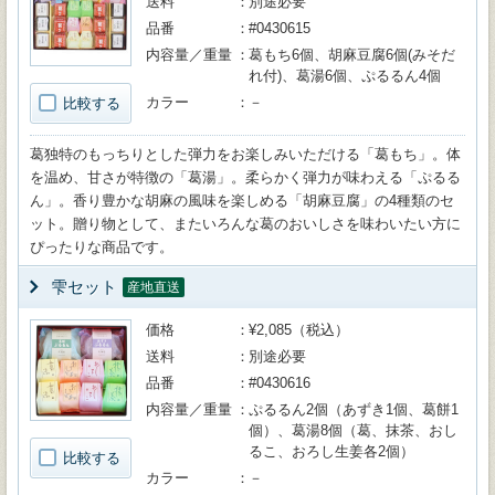
送料
別途必要
品番
#0430615
内容量／重量
葛もち6個、胡麻豆腐6個(みそだ
れ付)、葛湯6個、ぷるるん4個
カラー
－
比較する
葛独特のもっちりとした弾力をお楽しみいただける「葛もち」。体
を温め、甘さが特徴の「葛湯」。柔らかく弾力が味わえる「ぷるる
ん」。香り豊かな胡麻の風味を楽しめる「胡麻豆腐」の4種類のセ
ット。贈り物として、またいろんな葛のおいしさを味わいたい方に
ぴったりな商品です。
雫セット
産地直送
価格
¥2,085（税込）
送料
別途必要
品番
#0430616
内容量／重量
ぷるるん2個（あずき1個、葛餅1
個）、葛湯8個（葛、抹茶、おし
るこ、おろし生姜各2個）
比較する
カラー
－