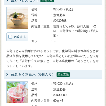
吉野うどんセット
産地直送
価格
¥2,646（税込）
送料
別途必要
品番
#0430608
内容量／重量
吉野うどん240g（約3人前）×2
箱、吉野仕立ての素240g（約6人
前）
比較する
カラー
－
吉野うどんが簡単に作れるセットです。化学調味料や保存料など食
品添加物を使用していない、吉野本葛としいたけ風味のだしを混ぜ
て作った「吉野仕立ての素」と、吉野本葛使用の「葛うどん」をセ
ットにしています。
苺みるく本葛氷（6個入り）
産地直送
価格
¥3,030（税込）
送料
別途必要
品番
#0430609
内容量／重量
60ｇ×6