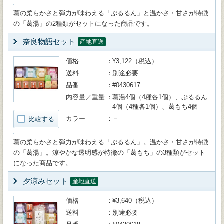
葛の柔らかさと弾力が味わえる「ぷるるん」と温かさ・甘さが特徴
の「葛湯」の2種類がセットになった商品です。
奈良物語セット
産地直送
価格
¥3,122（税込）
送料
別途必要
品番
#0430617
内容量／重量
葛湯4個（4種各1個）、ぷるるん
4個（4種各1個）、葛もち4個
カラー
－
比較する
葛の柔らかさと弾力が味わえる「ぷるるん」。温かさ・甘さが特徴
の「葛湯」。涼やかな透明感が特徴の「葛もち」の3種類がセット
になった商品です。
夕涼みセット
産地直送
価格
¥3,640（税込）
送料
別途必要