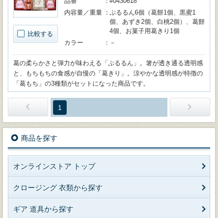
品番
#0430618
内容量／重量
ぷるるん6個（葛餅1個、黒蜜1
個、あずき2個、白桃2個）、葛餅
4個、お菓子用葛きり1個
比較する
カラー
－
葛の柔らかさと弾力が味わえる「ぷるるん」。箸が透き通る透明感
と、もちもちの食感が自慢の「葛きり」。涼やかな透明感が特徴の
「葛もち」の3種類がセットになった商品です。
1
商品を探す
オンラインストア トップ
クロージング 衣類から探す
ギア 道具から探す