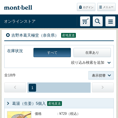
メニュー
ログイン
オンラインストア
吉野本葛天極堂（奈良県）
産地直送
在庫状況
すべて
在庫あり
絞り込み検索を追加
全18件
表示切替
1
葛湯（生姜）5個入
産地直送
価格
¥729（税込）