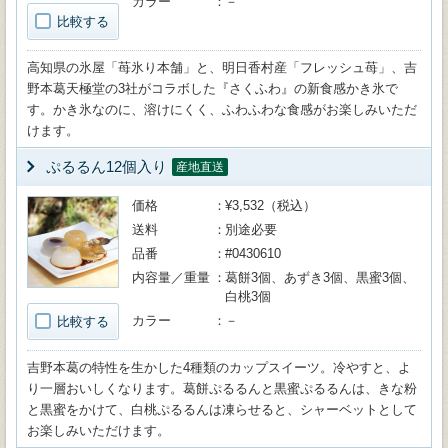
カラー
－
比較する
高知県の氷屋「苺氷り本舗」と、明日香村産「フレッシュ苺」、吉
野本葛天極堂の3社がコラボした『さくふわ』の新食感かき氷で
す。かき氷なのに、溶けにくく、ふわふわな食感がお楽しみいただ
けます。
ぷるるん12個入り
産地直送
価格
¥3,532（税込）
送料
別途必要
品番
#0430610
内容量／重量
葛餅3個、あずき3個、黒蜜3個、
白桃3個
カラー
－
比較する
吉野本葛の特性を生かした4種類のカップスイーツ。冷やすと、よ
り一層おいしくなります。葛餅ぷるるんと黒蜜ぷるるんは、きな粉
と黒蜜をかけて、白桃ぷるるんは凍らせると、シャーベットとして
お楽しみいただけます。