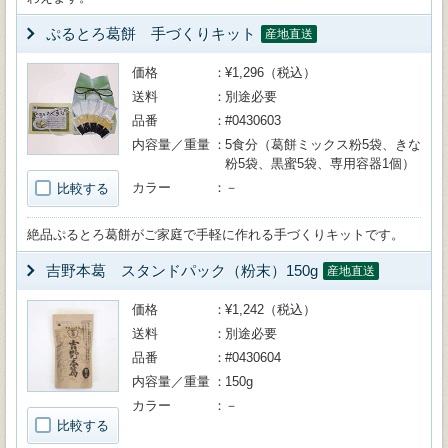
ぷるとろ葛餅 手づくりキット
産地直送
価格
¥1,296（税込）
送料
別途必要
品番
#0430603
内容量／重量
5食分（葛餅ミックス粉5袋、きな
粉5袋、黒蜜5袋、専用容器1個）
カラー
－
比較する
絶品ぷるとろ葛餅がご家庭で手軽に作れる手づくりキットです。
吉野本葛 スタンドパック（粉末）150g
産地直送
価格
¥1,242（税込）
送料
別途必要
品番
#0430604
内容量／重量
150g
カラー
－
比較する