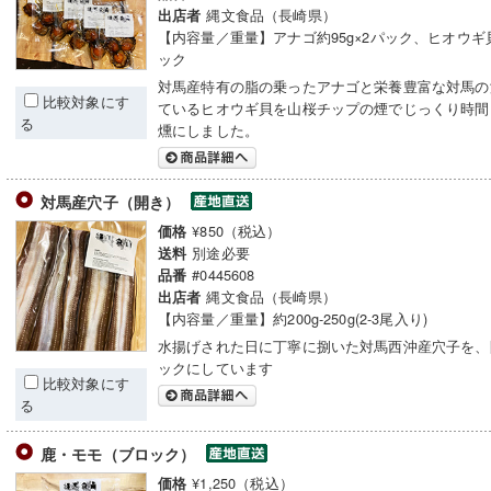
縄文食品（長崎県）
出店者
【内容量／重量】アナゴ約95g×2パック、ヒオウギ貝
ック
対馬産特有の脂の乗ったアナゴと栄養豊富な対馬の
比較対象にす
ているヒオウギ貝を山桜チップの煙でじっくり時間
る
燻にしました。
対馬産穴子（開き）
¥850（税込）
価格
別途必要
送料
#0445608
品番
縄文食品（長崎県）
出店者
【内容量／重量】約200g-250g(2-3尾入り)
水揚げされた日に丁寧に捌いた対馬西沖産穴子を、
ックにしています
比較対象にす
る
鹿・モモ（ブロック）
¥1,250（税込）
価格