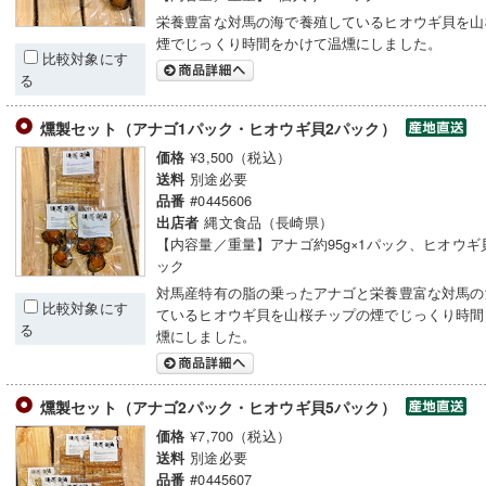
栄養豊富な対馬の海で養殖しているヒオウギ貝を山
煙でじっくり時間をかけて温燻にしました。
比較対象にす
る
燻製セット（アナゴ1パック・ヒオウギ貝2パック）
¥3,500（税込）
価格
別途必要
送料
#0445606
品番
縄文食品（長崎県）
出店者
【内容量／重量】アナゴ約95g×1パック、ヒオウギ貝
ック
対馬産特有の脂の乗ったアナゴと栄養豊富な対馬の
比較対象にす
ているヒオウギ貝を山桜チップの煙でじっくり時間
る
燻にしました。
燻製セット（アナゴ2パック・ヒオウギ貝5パック）
¥7,700（税込）
価格
別途必要
送料
#0445607
品番