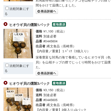
対馬産特有の脂の乗ったアナゴを山桜チップの煙で
間をかけて温燻にしました。
比較対象にす
る
ヒオウギ貝の燻製1パック
¥1,100（税込）
価格
別途必要
送料
#0445604
品番
縄文食品（長崎県）
出店者
【内容量／重量】１ﾊﾟｯｸ（3個入り）
栄養豊富な対馬の海で養殖しているヒオウギ貝（色
貝）を山桜チップの煙でじっくり時間をかけて温燻
比較対象にす
た。
る
ヒオウギ貝の燻製3パック
¥3,150（税込）
価格
別途必要
送料
#0445605
品番
縄文食品（長崎県）
出店者
【内容量／重量】3個入り×3パック