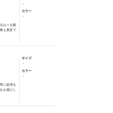
－
カラー
－
る山々を駆
養も豊富で
サイズ
－
カラー
－
寧に処理を
をお届けし