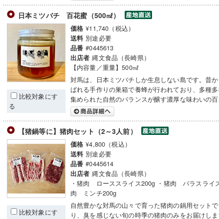
日本ミツバチ 百花蜜（500㎖）
¥11,740（税込）
価格
別途必要
送料
#0445613
品番
縄文食品（長崎県）
出店者
【内容量／重量】500㎖
対馬は、日本ミツバチしか生息しない島です。昔か
ばれる手作りの巣箱で養蜂が行われており、多種多
比較対象にす
集められた自然のバランスが醸す濃厚な味わいの百
る
【猪鍋等に】猪肉セット（2～3人前）
¥4,800（税込）
価格
別途必要
送料
#0445614
品番
縄文食品（長崎県）
出店者
・猪肉 ローススライス200g ・猪肉 バラスライス2
肉 ミンチ200g
自然豊かな対馬の山々で育った猪肉の鍋用セットで
比較対象にす
り、臭を感じない旬の時季の猪肉のみをお届けしま