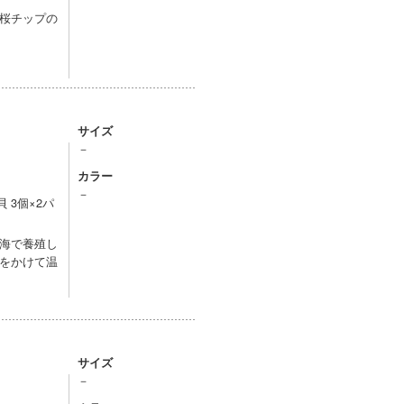
桜チップの
サイズ
－
カラー
－
 3個×2パ
海で養殖し
をかけて温
サイズ
－