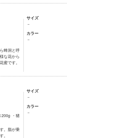
サイズ
－
カラー
－
ら蜂洞と呼
様な花から
花蜜です。
サイズ
－
カラー
－
00g ・猪
す。脂が乗
す。