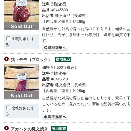
別途必要
送料
#0445609
品番
縄文食品（長崎県）
出店者
【内容量／重量】約250g
Sold Out
自然豊かな対馬で育った鹿のモモ肉です。傾斜のあ
け回り、肉が引き締まった赤身は、繊細な肉質で栄
比較対象にす
す。
る
猪・モモ（ブロック）
¥1,500（税込）
価格
別途必要
送料
#0445610
品番
縄文食品（長崎県）
出店者
【内容量／重量】約250g
Sold Out
自然豊かな対馬で育った猪のモモ肉です。素早く丁
しているため、臭みのない、新鮮で品質の高いお肉
比較対象にす
ます。
る
アカハタの縄文焼き