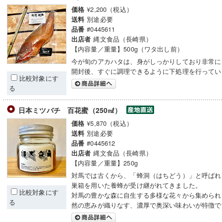
¥2,200（税込）
価格
別途必要
送料
#0445611
品番
縄文食品（長崎県）
出店者
【内容量／重量】500g（ワタ出し前）
今が旬のアカハタは、身がしっかりしており非常に
開封後、すぐに調理できるように下処理を行ってい
比較対象にす
る
日本ミツバチ 百花蜜（250㎖）
¥5,870（税込）
価格
別途必要
送料
#0445612
品番
縄文食品（長崎県）
出店者
【内容量／重量】250g
対馬では古くから、「蜂洞（はちどう）」と呼ばれ
巣箱を用いた養蜂が受け継がれてきました。
比較対象にす
対馬の豊かな森に自生する多様な花々から集められ
る
然の恵みが織りなす、濃厚で奥深い味わいが特徴で