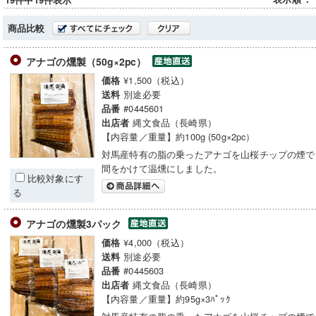
19件中19件表示
商品比較
アナゴの燻製（50g×2pc）
¥1,500（税込）
価格
別途必要
送料
#0445601
品番
縄文食品（長崎県）
出店者
【内容量／重量】約100g (50g×2pc）
対馬産特有の脂の乗ったアナゴを山桜チップの煙で
間をかけて温燻にしました。
比較対象にす
る
アナゴの燻製3パック
¥4,000（税込）
価格
別途必要
送料
#0445603
品番
縄文食品（長崎県）
出店者
【内容量／重量】約95g×3ﾊﾟｯｸ