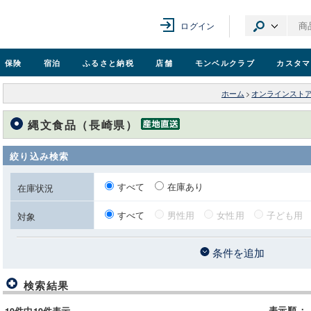
ログイン
保険
宿泊
ふるさと納税
店舗
モンベル
クラブ
カスタマ
ホーム
>
オンラインスト
縄文食品（長崎県）
絞り込み検索
すべて
在庫あり
在庫状況
すべて
男性用
女性用
子ども用
対象
条件を追加
検索結果
表示順
：