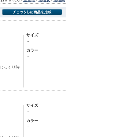
商品にのみフォーカスする
サイズ
－
カラー
－
じっくり時
サイズ
－
カラー
－