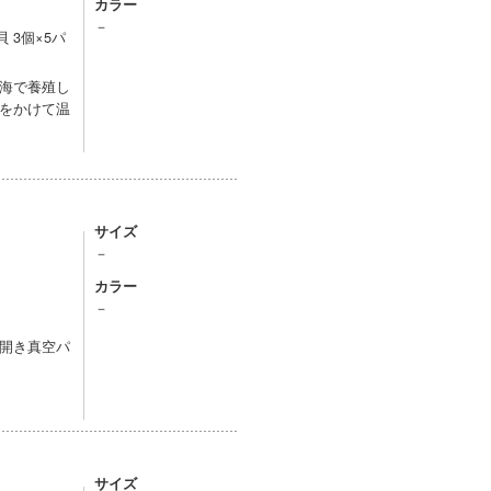
カラー
－
 3個×5パ
海で養殖し
をかけて温
サイズ
－
カラー
－
開き真空パ
サイズ