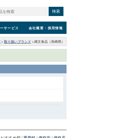
検索
ーサービス
会社概要
・採用情報
ア
>
取り扱いブランド
>
縄文食品（長崎県）
おすすめ順
/
重量軽
/
価格安
/
価格高