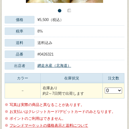
価格
¥5,500（税込）
税率
8%
送料
送料込み
品番
#0426321
網走水産（北海道）
出店者
カラー
在庫状況
注文数
在庫あり
－
約2～7日間で出荷します
※
写真は実際の商品と異なることがあります。
※
お支払いはクレジットカード/デビットカードのみとなります。
※
ポイントのご利用はできません。
※
フレンドマーケットの価格表示と送料について