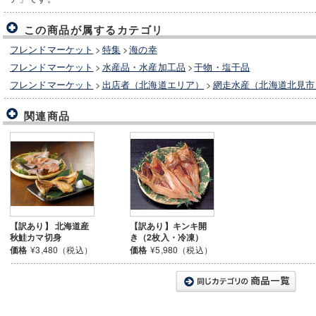
この商品が属するカテゴリ
フレンドマーケット
>
特集
>
海の幸
フレンドマーケット
>
水産品・水産加工品
>
干物・塩干品
フレンドマーケット
>
出店者（北海道エリア）
>
網走水産（北海道北見市
関連商品
【訳あり】 北海道産
【訳あり】キンキ開
秋鮭カマ切身
き（2枚入・冷凍）
価格
¥3,480（税込）
価格
¥5,980（税込）