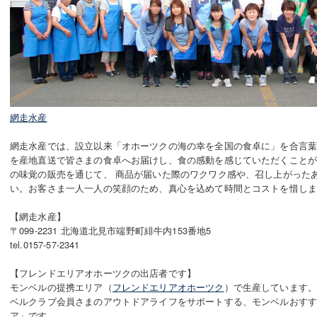
網走水産
網走水産では、設立以来「オホーツクの海の幸を全国の食卓に」を合言
を産地直送で皆さまの食卓へお届けし、食の感動を感じていただくこと
の味覚の販売を通じて、 商品が届いた際のワクワク感や、召し上がった
い。お客さま一人一人の笑顔のため、真心を込めて時間とコストを惜し
【網走水産】
〒099-2231 北海道北見市端野町緋牛内153番地5
tel.0157-57-2341
【フレンドエリアオホーツクの出店者です】
モンベルの提携エリア（
フレンドエリアオホーツク
）で生産しています
ベルクラブ会員さまのアウトドアライフをサポートする、モンベルおす
ア」です。