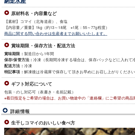
網走水産
原材料名・内容量など
【素材】コマイ（北海道産）、食塩
【内容量／重量】1kg（約13～18尾 ※1尾：55～77g程度）
商品に関する問い合わせは生産者までお願いいたします。
賞味期限・保存方法・配送方法
製造日から1年間
賞味期限：
冷凍（長期間冷凍する場合は、保存バックなどに入れて
保存/保管方法：
冷凍
配送方法：
解凍後は冷蔵庫で保存して頂きお早めにお召し上がりくださ
特記事項：
ギフト対応について
包装・のし対応可（表書き・名前記載）
※着日指定をご希望の場合は、お買い物途中の「連絡欄」にご希望の商品
詳細情報
生干しコマイのおいしい食べ方