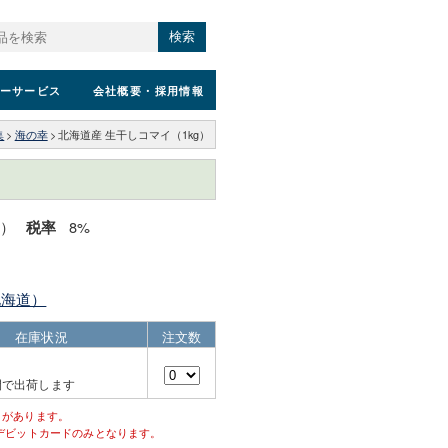
検索
ーサービス
会社概要
・採用情報
集
>
海の幸
>
北海道産 生干しコマイ（1kg）
込）
8%
税率
北海道）
在庫状況
注文数
間で出荷します
とがあります。
デビットカードのみとなります。