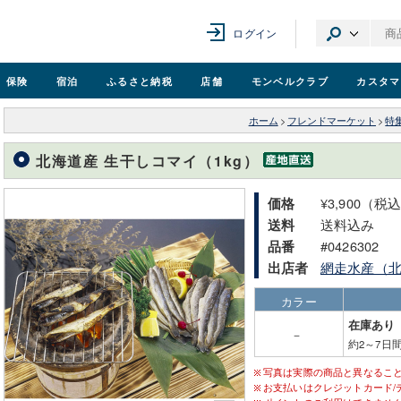
ログイン
保険
宿泊
ふるさと納税
店舗
モンベル
クラブ
カスタマ
ホーム
>
フレンドマーケット
>
特
北海道産 生干しコマイ（1kg）
¥3,900（税
価格
送料込み
送料
#0426302
品番
網走水産（
出店者
カラー
在庫あり
－
約2～7日
写真は実際の商品と異なるこ
お支払いはクレジットカード/