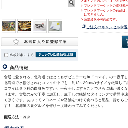
ポイントのご利用はできませ
フレンドマーケットの価格表
フレンドマーケットの商品は
はできません。
店舗受取不可商品です。
ご注文のキャンセルや返
比較対象にする
商品情報
食通に愛される、北海道ではとてもポピュラーな魚「コマイ」の一夜干
北海道で水揚げされたコマイの中でも、約12～20cmのサイズを厳選して
コマイはタラ科の白身魚ですが、一夜干しにすることでさらに味が濃く
ります。食塩のみで丁寧に加工し、生干しの絶妙なタイミングで瞬間冷
くほくです。あぶってマヨネーズや醤油をつけて食べると絶品。昔から
す！ 北海道の裏グルメをぜひ一度味わってみてください。
：冷凍
配送方法