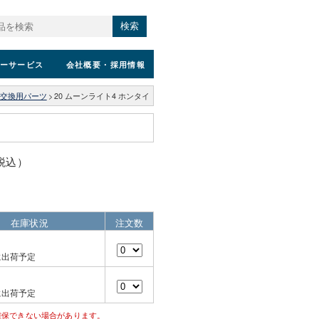
検索
ーサービス
会社概要
・採用情報
交換用パーツ
>
20 ムーンライト4 ホンタイ
（税込）
在庫状況
注文数
に出荷予定
に出荷予定
確保できない場合があります。