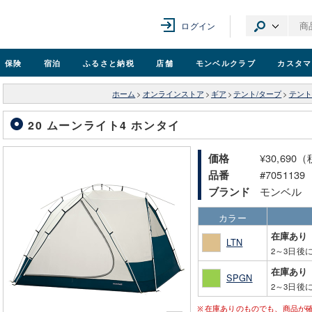
ログイン
保険
宿泊
ふるさと納税
店舗
モンベル
クラブ
カスタマ
ホーム
>
オンラインストア
>
ギア
>
テント/タープ
>
テント
20 ムーンライト4 ホンタイ
¥30,690
価格
#7051139
品番
モンベル
ブランド
カラー
在庫あり
LTN
2～3日後
在庫あり
SPGN
2～3日後
在庫ありのものでも、商品が