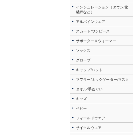
インシュレーション（ダウン/化
繊綿など）
アルパインウエア
スカート/ワンピース
サポーター＆ウォーマー
ソックス
グローブ
キャップ/ハット
マフラー/ネックゲーター/マスク
タオル/手ぬぐい
キッズ
ベビー
フィールドウエア
サイクルウエア