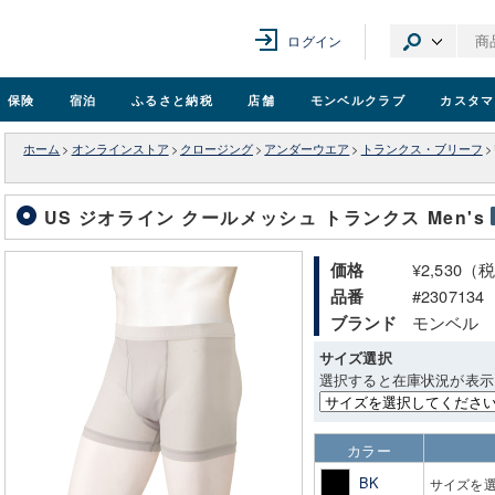
ログイン
保険
宿泊
ふるさと納税
店舗
モンベル
クラブ
カスタマ
ホーム
>
オンラインストア
>
クロージング
>
アンダーウエア
>
トランクス・ブリーフ
>
US ジオライン クールメッシュ トランクス Men's
¥2,530（
価格
#2307134
品番
モンベル
ブランド
サイズ選択
選択すると在庫状況が表示
カラー
BK
サイズを