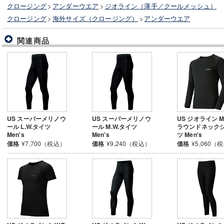
クロージング
>
アンダーウエア
>
ジオライン（薄手／クールメッシュ）
クロージング
>
海外サイズ（クロージング）
>
アンダーウエア
関連商品
US スーパーメリノウ
US スーパーメリノウ
US ジオライン M.
ール L.W.タイツ
ール M.W.タイツ
ラウンドネック
Men's
Men's
ツ Men's
価格
¥7,700（税込）
価格
¥9,240（税込）
価格
¥5,060（