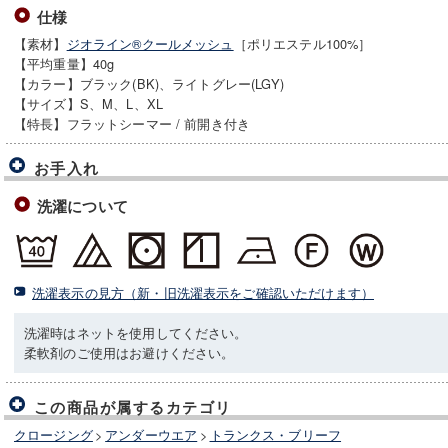
仕様
【素材】
ジオライン®クールメッシュ
［ポリエステル100%］
【平均重量】40g
【カラー】ブラック(BK)、ライトグレー(LGY)
【サイズ】S、M、L、XL
【特長】フラットシーマー / 前開き付き
お手入れ
洗濯について
洗濯表示の見方（新・旧洗濯表示をご確認いただけます）
洗濯時はネットを使用してください。
柔軟剤のご使用はお避けください。
この商品が属するカテゴリ
クロージング
>
アンダーウエア
>
トランクス・ブリーフ