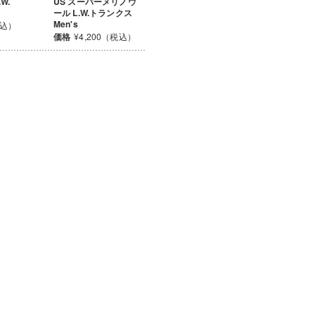
W.
US スーパーメリノウ
ール L.W.トランクス
Men's
税込）
価格
¥4,200（税込）