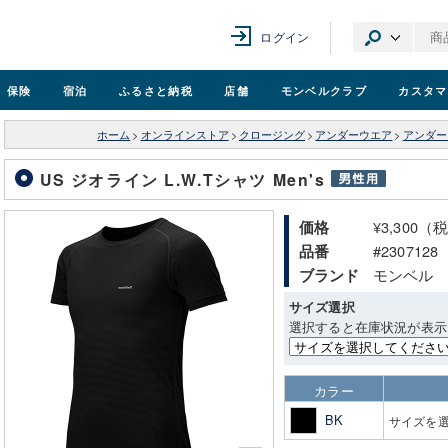
ログイン
保険
宿泊
ふるさと納税
店舗
モンベル
クラブ
カスタマ
ホーム
>
オンラインストア
>
クロージング
>
アンダーウエア
>
アンダー
US ジオライン L.W.Tシャツ Men's
¥3,300（
価格
#2307128
品番
モンベル
ブランド
サイズ選択
選択すると在庫状況が表示
カラー
BK
サイズを