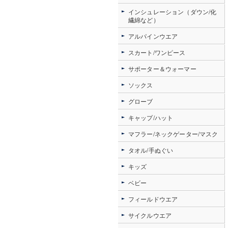
インシュレーション（ダウン/化
繊綿など）
アルパインウエア
スカート/ワンピース
サポーター＆ウォーマー
ソックス
グローブ
キャップ/ハット
マフラー/ネックゲーター/マスク
タオル/手ぬぐい
キッズ
ベビー
フィールドウエア
サイクルウエア