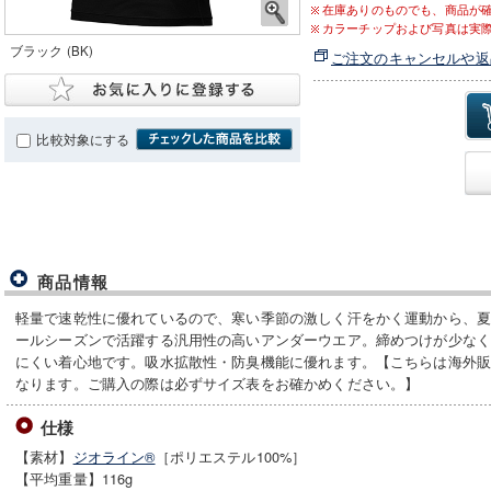
在庫ありのものでも、商品が
カラーチップおよび写真は実
ブラック (BK)
ご注文のキャンセルや返
比較対象にする
商品情報
軽量で速乾性に優れているので、寒い季節の激しく汗をかく運動から、
ールシーズンで活躍する汎用性の高いアンダーウエア。締めつけが少な
にくい着心地です。吸水拡散性・防臭機能に優れます。【こちらは海外
なります。ご購入の際は必ずサイズ表をお確かめください。】
仕様
【素材】
ジオライン®
［ポリエステル100%］
【平均重量】116g