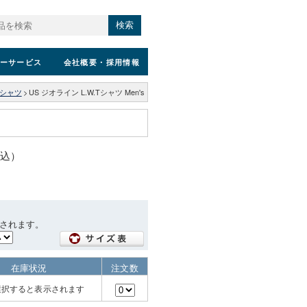
検索
ーサービス
会社概要
・採用情報
シャツ
>
US ジオライン L.W.Tシャツ Men's
税込）
されます。
在庫状況
注文数
選択すると表示されます