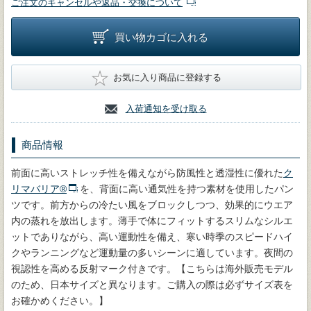
ご注文のキャンセルや返品・交換について
買い物カゴに入れる
★
お気に入り商品に登録する
入荷通知を受け取る
商品情報
前面に高いストレッチ性を備えながら防風性と透湿性に優れた
ク
リマバリア®
を、背面に高い通気性を持つ素材を使用したパン
ツです。前方からの冷たい風をブロックしつつ、効果的にウエア
内の蒸れを放出します。薄手で体にフィットするスリムなシルエ
ットでありながら、高い運動性を備え、寒い時季のスピードハイ
クやランニングなど運動量の多いシーンに適しています。夜間の
視認性を高める反射マーク付きです。【こちらは海外販売モデル
のため、日本サイズと異なります。ご購入の際は必ずサイズ表を
お確かめください。】