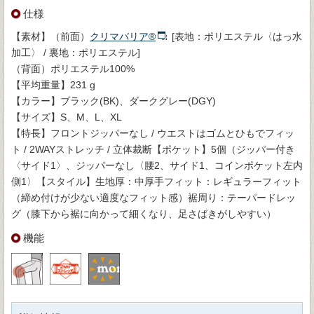
仕様
【素材】（前面）
クリマバリア®
[表地：ポリエステル〈はっ水
加工〉 / 裏地：ポリエステル]
（背面）ポリエステル100%
【平均重量】231 g
【カラー】ブラック(BK)、ダークグレー(DGY)
【サイズ】S、M、L、XL
【特長】フロントジッパーなし / ウエストはゴムとひもでフィッ
ト / 2WAYストレッチ / 立体裁断【ポケット】5個（ジッパー付き
〈サイド1〉、ジッパーなし〈腰2、サイド1、コインポケット左内
側1〉【スタイル】生地厚：中厚手フィット：レギュラーフィット
（締め付けが少ない適度なフィット感）裾周り：テーパードレッ
グ（膝下から裾に向かって細くなり、足さばきがしやすい）
機能