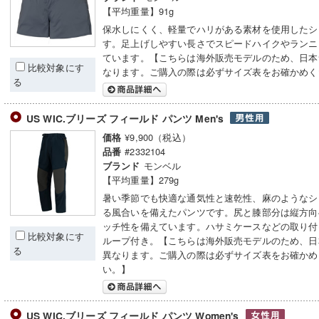
【平均重量】91g
保水しにくく、軽量でハリがある素材を使用したシ
す。足上げしやすい長さでスピードハイクやランニ
ています。【こちらは海外販売モデルのため、日本
比較対象にす
なります。ご購入の際は必ずサイズ表をお確かめく
る
US WIC.ブリーズ フィールド パンツ Men's
¥9,900（税込）
価格
#2332104
品番
モンベル
ブランド
【平均重量】279g
暑い季節でも快適な通気性と速乾性、麻のようなシ
る風合いを備えたパンツです。尻と膝部分は縦方向
ッチ性を備えています。ハサミケースなどの取り付
比較対象にす
ループ付き。【こちらは海外販売モデルのため、日
る
異なります。ご購入の際は必ずサイズ表をお確かめ
い。】
US WIC.ブリーズ フィールド パンツ Women's