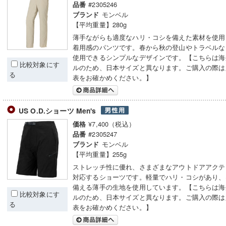
#2305246
品番
モンベル
ブランド
【平均重量】280g
薄手ながらも適度なハリ・コシを備えた素材を使用
着用感のパンツです。春から秋の登山やトラベルな
使用できるシンプルなデザインです。【こちらは海
比較対象にす
ルのため、日本サイズと異なります。ご購入の際は
る
表をお確かめください。】
US O.D.ショーツ Men's
¥7,400（税込）
価格
#2305247
品番
モンベル
ブランド
【平均重量】255g
ストレッチ性に優れ、さまざまなアウトドアアクテ
対応するショーツです。軽量でハリ・コシがあり、
備える薄手の生地を使用しています。【こちらは海
比較対象にす
ルのため、日本サイズと異なります。ご購入の際は
る
表をお確かめください。】