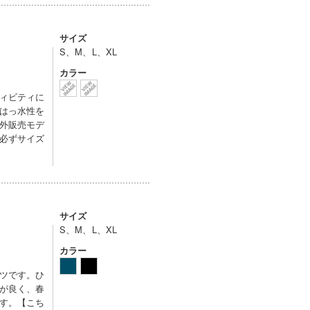
サイズ
S、M、L、XL
カラー
ィビティに
はっ水性を
外販売モデ
必ずサイズ
サイズ
S、M、L、XL
カラー
ツです。ひ
が良く、春
す。【こち