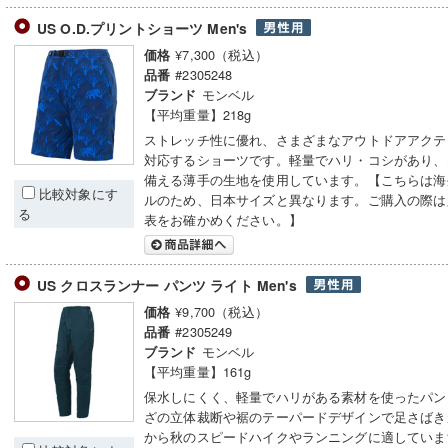
US O.D.プリントショーツ Men's
¥7,300（税込）
価格
#2305248
品番
モンベル
ブランド
【平均重量】218g
ストレッチ性に優れ、さまざまなアウトドアアクテ
対応するショーツです。軽量でハリ・コシがあり、
備える薄手の生地を使用しています。【こちらは海
比較対象にす
ルのため、日本サイズと異なります。ご購入の際は
る
表をお確かめください。】
US クロスランナー パンツ ライト Men's
¥9,700（税込）
価格
#2305249
品番
モンベル
ブランド
【平均重量】161g
保水しにくく、軽量でハリがある素材を使ったパン
ざの立体裁断や裾のテーパードデザインで足さばき
から秋のスピードハイクやランニングに適していま