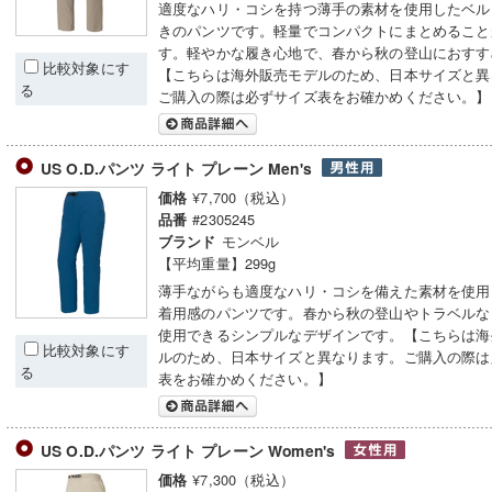
適度なハリ・コシを持つ薄手の素材を使用したベル
きのパンツです。軽量でコンパクトにまとめること
す。軽やかな履き心地で、春から秋の登山におすす
比較対象にす
【こちらは海外販売モデルのため、日本サイズと異
る
ご購入の際は必ずサイズ表をお確かめください。】
US O.D.パンツ ライト プレーン Men's
¥7,700（税込）
価格
#2305245
品番
モンベル
ブランド
【平均重量】299g
薄手ながらも適度なハリ・コシを備えた素材を使用
着用感のパンツです。春から秋の登山やトラベルな
使用できるシンプルなデザインです。【こちらは海
比較対象にす
ルのため、日本サイズと異なります。ご購入の際は
る
表をお確かめください。】
US O.D.パンツ ライト プレーン Women's
¥7,300（税込）
価格