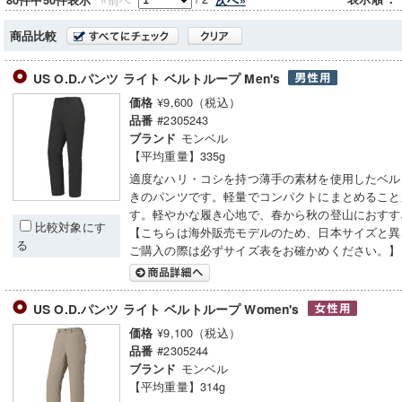
80件中50件表示
商品比較
US O.D.パンツ ライト ベルトループ Men's
¥9,600（税込）
価格
#2305243
品番
モンベル
ブランド
【平均重量】335g
適度なハリ・コシを持つ薄手の素材を使用したベル
きのパンツです。軽量でコンパクトにまとめること
す。軽やかな履き心地で、春から秋の登山におすす
比較対象にす
【こちらは海外販売モデルのため、日本サイズと異
る
ご購入の際は必ずサイズ表をお確かめください。】
US O.D.パンツ ライト ベルトループ Women's
¥9,100（税込）
価格
#2305244
品番
モンベル
ブランド
【平均重量】314g