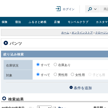
ログイン
保険
宿泊
ふるさと納税
店舗
モンベル
クラブ
カスタマ
ホーム
>
オンラインストア
>
クロージ
パンツ
絞り込み検索
すべて
在庫あり
在庫状況
すべて
男性用
女性用
子ども用
対象
条件を追加
検索結果
/
2
«前へ
表示順
：
次へ»