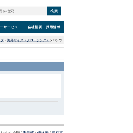
検索
ーサービス
会社概要
・採用情報
ング
>
海外サイズ（クロージング）
>
パンツ
おすすめ順
/
重量軽
/
価格安
/
価格高