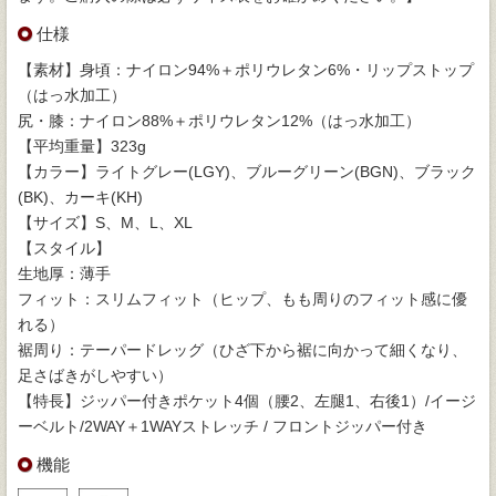
仕様
【素材】身頃：ナイロン94%＋ポリウレタン6%・リップストップ
（はっ水加工）
尻・膝：ナイロン88%＋ポリウレタン12%（はっ水加工）
【平均重量】323g
【カラー】ライトグレー(LGY)、ブルーグリーン(BGN)、ブラック
(BK)、カーキ(KH)
【サイズ】S、M、L、XL
【スタイル】
生地厚：薄手
フィット：スリムフィット（ヒップ、もも周りのフィット感に優
れる）
裾周り：テーパードレッグ（ひざ下から裾に向かって細くなり、
足さばきがしやすい）
【特長】ジッパー付きポケット4個（腰2、左腿1、右後1）/イージ
ーベルト/2WAY＋1WAYストレッチ / フロントジッパー付き
機能