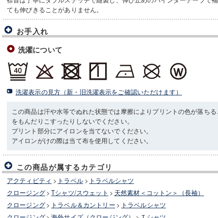
ても伸びきることがありません。
お手入れ
洗濯について
洗濯表示の見方（新・旧洗濯表示をご確認いただけます）
この商品は汗や水等でぬれた状態では摩擦によりプリントの色が落ちる
をもんだりこすったりしないでください。
プリント部分にアイロンを当てないでください。
アイロンがけの際は当て布を使用してください。
この商品が属するカテゴリ
アクティビティ
>
トラベル
>
トラベルシャツ
クロージング
>
Tシャツ/スウェット
>
天然素材＜コットン＞（長袖）
クロージング
>
トラベル＆カントリー
>
トラベルシャツ
クロージング
>
海外サイズ（クロージング）
>
Ｔシャツ