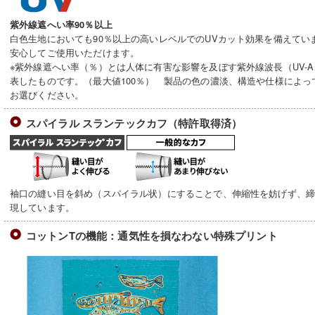
紫外線遮へい率90％以上
白色生地においても90％以上の高いレベルでのUVカット効果を備えてい
安心してご使用いただけます。
※紫外線遮へい率（％）とは人体に有害な影響を及ぼす紫外線波長（UV-A
表したものです。（最大値100％） 製品の色の濃淡、構造や仕様によ
お選びください。
スパイラル スランテックカフ（特許取得済）
袖口の縫い目を斜め（スパイラル状）にすることで、伸縮性を妨げず、
現しています。
コットンTの機能：通気性を損なわない特殊プリント