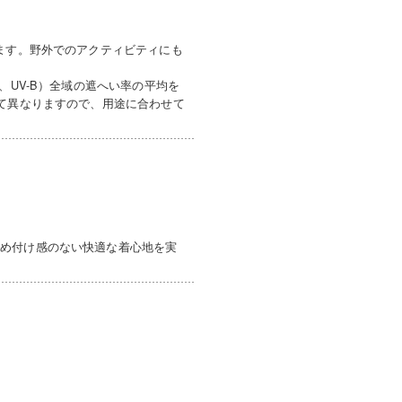
ます。野外でのアクティビティにも
、UV-B）全域の遮へい率の平均を
って異なりますので、用途に合わせて
締め付け感のない快適な着心地を実