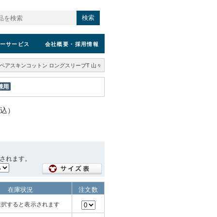
検索
ーサービス
会社概要
・採用情報
S ペアスキンコットン ロングスリーブT 山々
税込）
されます。
在庫状況
注文数
選択すると表示されます