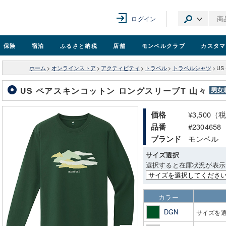
ログイン
保険
宿泊
ふるさと納税
店舗
モンベル
クラブ
カスタマ
ホーム
>
オンラインストア
>
アクティビティ
>
トラベル
>
トラベルシャツ
>
U
US ペアスキンコットン ロングスリーブT 山々
¥3,500（
価格
#2304658
品番
モンベル
ブランド
サイズ選択
選択すると在庫状況が表示
カラー
DGN
サイズを