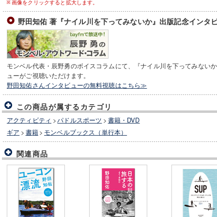
画像をクリックすると拡大します。
野田知佑 著『ナイル川を下ってみないか』出版記念インタ
モンベル代表・辰野勇のボイスコラムにて、『ナイル川を下ってみない
ューがご視聴いただけます。
野田知佑さんインタビューの無料視聴はこちら≫
この商品が属するカテゴリ
アクティビティ
>
パドルスポーツ
>
書籍・DVD
ギア
>
書籍
>
モンベルブックス（単行本）
関連商品