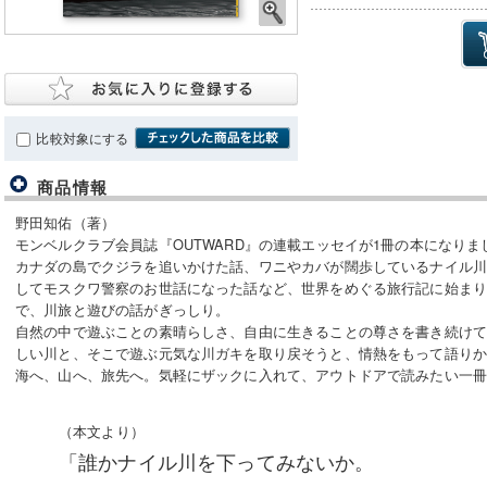
比較対象にする
商品情報
野田知佑（著）
モンベルクラブ会員誌『OUTWARD』の連載エッセイが1冊の本になりま
カナダの島でクジラを追いかけた話、ワニやカバが闊歩しているナイル
してモスクワ警察のお世話になった話など、世界をめぐる旅行記に始ま
で、川旅と遊びの話がぎっしり。
自然の中で遊ぶことの素晴らしさ、自由に生きることの尊さを書き続け
しい川と、そこで遊ぶ元気な川ガキを取り戻そうと、情熱をもって語り
海へ、山へ、旅先へ。気軽にザックに入れて、アウトドアで読みたい一
（本文より）
「誰かナイル川を下ってみないか。