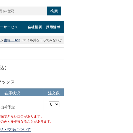
検索
ーサービス
会社概要
・採用情報
ツ
>
書籍・DVD
>
ナイル川を下ってみないか
税込）
ブックス
在庫状況
注文数
に出荷予定
確保できない場合があります。
際の色と多少異なることがあります。
品・交換について