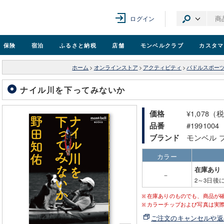
ログイン
保険
宿泊
ふるさと納税
店舗
モンベル
クラブ
カスタマ
ホーム
>
オンラインストア
>
アクティビティ
>
パドルスポー
ナイル川を下ってみないか
¥1,078（
価格
#1991004
品番
モンベル 
ブランド
カラー
在庫あり
－
2～3日後
在庫ありのものでも、商品が
カラーチップおよび写真は実
ご注文のキャンセルや返