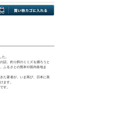
した。
川の話、釣り餌のミミズを捕ろうと
り、ふるさとの熊本や国内各地ま
てきた著者が、いま再び、日本に美
かけます。
冊です。