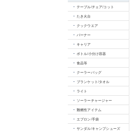
テーブル/チェア/コット
たき火台
クックウエア
バーナー
キャリア
ボトル/小分け容器
食品等
クーラーバッグ
ブランケット/タオル
ライト
ソーラーチャージャー
難燃性アイテム
エプロン/手袋
サンダル/キャンプシューズ