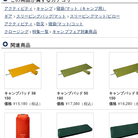
アクティビティ
>
キャンプ
>
寝袋/マット（キャンプ用）
ギア
>
スリーピングバッグ/マット
>
スリーピングマット/ピロー
アクティビティ
>
防災
>
寝袋/マット/コット
クロージング
>
特集一覧
>
キャンプフェア対象商品
関連商品
キャンプパッド 38
キャンプパッド 50
キャンプパッド 5
150
180
150
価格
¥15,180（税込）
価格
¥17,380（税込）
価格
¥16,280