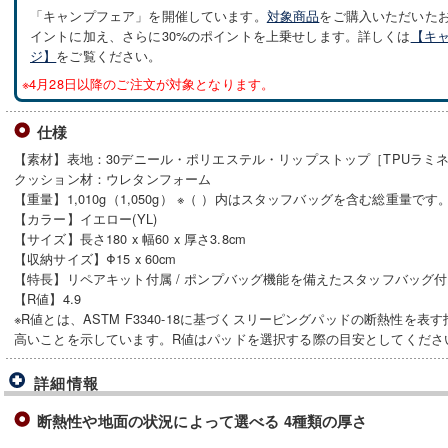
「キャンプフェア」を開催しています。
対象商品
をご購入いただいた
イントに加え、さらに30%のポイントを上乗せします。詳しくは
【キ
ジ】
をご覧ください。
※4月28日以降のご注文が対象となります。
仕様
【素材】表地：30デニール・ポリエステル・リップストップ［TPUラミ
クッション材：ウレタンフォーム
【重量】1,010g（1,050g） ※（ ）内はスタッフバッグを含む総重量です
【カラー】イエロー(YL)
【サイズ】長さ180 x 幅60 x 厚さ3.8cm
【収納サイズ】Φ15 x 60cm
【特長】リペアキット付属 / ポンプバッグ機能を備えたスタッフバッグ
【R値】4.9
※R値とは、ASTM F3340-18に基づくスリーピングパッドの断熱性を
高いことを示しています。R値はパッドを選択する際の目安としてくださ
詳細情報
断熱性や地面の状況によって選べる 4種類の厚さ