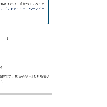
お客さまには、通常のモンベルポ
ャンプフェア・キャンペーンペー
ネート］
。
付き
表す指標です。数値が高いほど断熱性が
い。