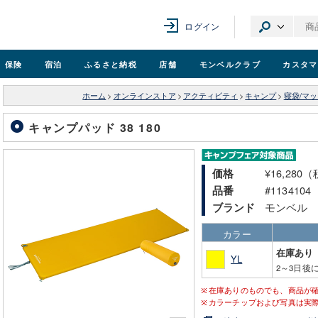
ログイン
保険
宿泊
ふるさと納税
店舗
モンベル
クラブ
カスタマ
ホーム
>
オンラインストア
>
アクティビティ
>
キャンプ
>
寝袋/マ
キャンプパッド 38 180
¥16,280
価格
#1134104
品番
モンベル
ブランド
カラー
在庫あり
YL
2～3日後
在庫ありのものでも、商品が
カラーチップおよび写真は実