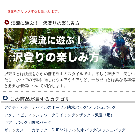
画像をクリックすると拡大します。
渓流に遊ぶ！ 沢登りの楽しみ方
沢登りとは渓流をさかのぼる登山のスタイルです。涼しく爽快で、美し
だし、水中での行動に適したウエアやギアなど、一般登山とは異なる準
と必要な装備について紹介します。
この商品が属するカテゴリ
アクティビティ
>
パドルスポーツ
>
防水バッグ/メッシュバッグ
アクティビティ
>
シャワークライミング
>
ザック（沢登り用）
ギア
>
バッグ
>
防水バッグ
ギア
>
カヌー・カヤック・SUP/パドル
>
防水バッグ/メッシュバッグ