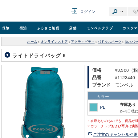
ログイン
保険
宿泊
ふるさと納税
店舗
モンベル
クラブ
カスタマ
ホーム
>
オンラインストア
>
アクティビティ
>
パドルスポーツ
>
防水バッ
ライトドライバッグ 5
¥3,300（
価格
#1123440
品番
モンベル
ブランド
カラー
在庫あり
PE
2～3日後
在庫ありのものでも、商品が
カラーチップおよび写真は実
ご注文のキャンセルや返