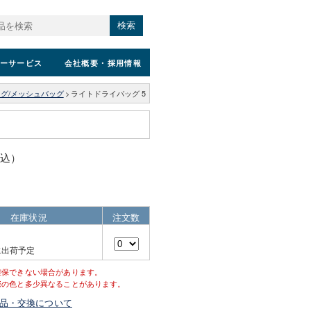
検索
ーサービス
会社概要
・採用情報
グ/メッシュバッグ
>
ライトドライバッグ 5
税込）
在庫状況
注文数
に出荷予定
確保できない場合があります。
際の色と多少異なることがあります。
品・交換について