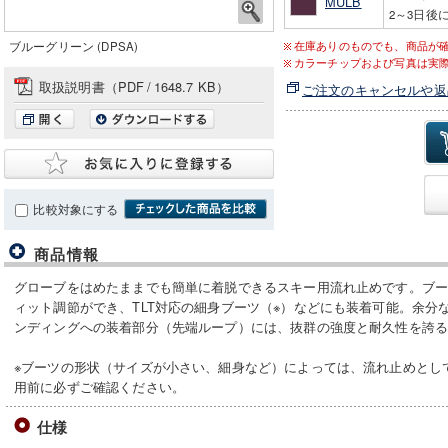
MULB
2～3日後
ブルーグリーン (DPSA)
在庫ありのものでも、商品が
カラーチップおよび写真は実
取扱説明書（PDF
/
1648.7 KB）
ご注文のキャンセルや返
比較対象にする
商品情報
グローブをはめたままでも簡単に着脱できるスキー用流れ止めです。ブ
ィット調節ができ、TLT対応の細身ブーツ（※）などにも装着可能。余分
ンディングへの装着部分（先端ループ）には、抜群の強度と耐久性を誇
※ブーツの形状（サイズが小さい、細身など）によっては、流れ止めとし
用前に必ずご確認ください。
仕様