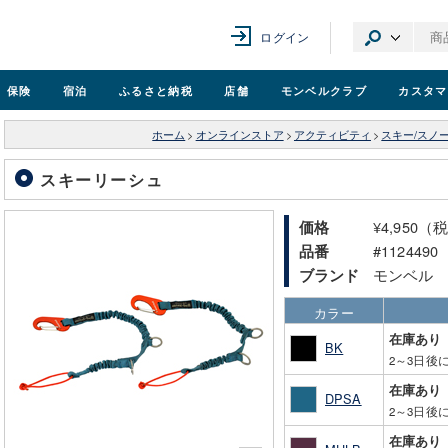
ログイン
保険
宿泊
ふるさと納税
店舗
モンベル
クラブ
カスタマ
ホーム
>
オンラインストア
>
アクティビティ
>
スキー/スノ
スキーリーシュ
¥4,950（
価格
#1124490
品番
モンベル
ブランド
カラー
在庫あり
BK
2～3日後
在庫あり
DPSA
2～3日後
在庫あり