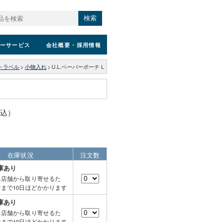
検索
ーサービス
会社概要
・採用情報
トラベル
>
小物入れ
>
U.L.ペーパーポーチ L
税込）
在庫状況
注文数
庫あり
る店舗から取り寄せるた
まで10日ほどかかります
庫あり
る店舗から取り寄せるた
まで10日ほどかかります