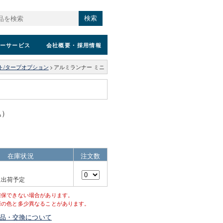
検索
ーサービス
会社概要
・採用情報
ト/タープオプション
>
アルミランナー ミニ
込）
在庫状況
注文数
に出荷予定
確保できない場合があります。
際の色と多少異なることがあります。
品・交換について