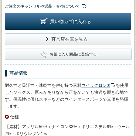
ご注文のキャンセルや返品・交換について
買い物カゴに入れる
直営店在庫を見る
★
お気に入り商品に登録する
商品情報
耐久性と吸汗性・速乾性を併せ持つ素材
ウイックロン®
を使用
したソックス。厚みがありながら汗をかいても快適な履き心地で
す。保温性に優れスキーなどのウインタースポーツで真価を発揮
します。
仕様
【素材】アクリル50%＋ナイロン33%＋ポリエステル9%＋ウール
7%＋ポリウレタン1％