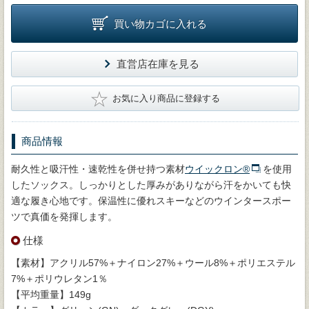
買い物カゴに入れる
直営店在庫を見る
★
お気に入り商品に登録する
商品情報
耐久性と吸汗性・速乾性を併せ持つ素材
ウイックロン®
を使用
したソックス。しっかりとした厚みがありながら汗をかいても快
適な履き心地です。保温性に優れスキーなどのウインタースポー
ツで真価を発揮します。
仕様
【素材】アクリル57%＋ナイロン27%＋ウール8%＋ポリエステル
7%＋ポリウレタン1％
【平均重量】149g