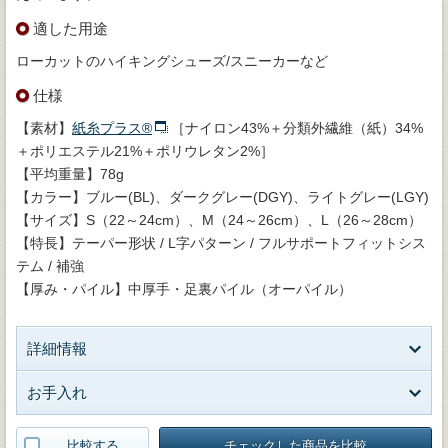
適した用途
ローカットのハイキングシューズ/スニーカーなど
仕様
【素材】
紙糸プラス®
［ナイロン43%＋分類外繊維（紙）34%
＋ポリエステル21%＋ポリウレタン2%］
【平均重量】78g
【カラー】ブルー(BL)、ダークグレー(DGY)、ライトグレー(LGY)
【サイズ】S（22～24cm）、M（24～26cm）、L（26～28cm）
【特長】テーパー形状 / L字パターン / フルサポートフィットシス
テム / 補強
【厚み・パイル】中厚手・足裏パイル（オーパイル）
詳細情報
お手入れ
比較する
チェックした商品を比較