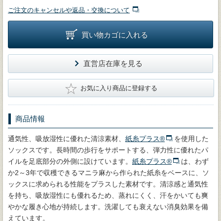
ご注文のキャンセルや返品・交換について
買い物カゴに入れる
直営店在庫を見る
★
お気に入り商品に登録する
商品情報
通気性、吸放湿性に優れた清涼素材、
紙糸プラス®
を使用した
ソックスです。長時間の歩行をサポートする、弾力性に優れたパ
イルを足底部分の外側に設けています。
紙糸プラス®
は、わず
か2～3年で収穫できるマニラ麻から作られた紙糸をベースに、ソ
ックスに求められる性能をプラスした素材です。清涼感と通気性
を持ち、吸放湿性にも優れるため、蒸れにくく、汗をかいても爽
やかな履き心地が持続します。洗濯しても衰えない消臭効果を備
えています。