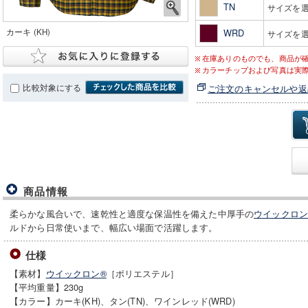
TN
サイズを
カーキ (KH)
WRD
サイズを
在庫ありのものでも、商品が
カラーチップおよび写真は実
比較対象にする
ご注文のキャンセルや返
商品情報
柔らかな風合いで、速乾性と適度な保温性を備えた中厚手の
ウイックロン
ルドから日常使いまで、幅広い場面で活躍します。
仕様
【素材】
ウイックロン®
［ポリエステル］
【平均重量】230g
【カラー】カーキ(KH)、タン(TN)、ワインレッド(WRD)