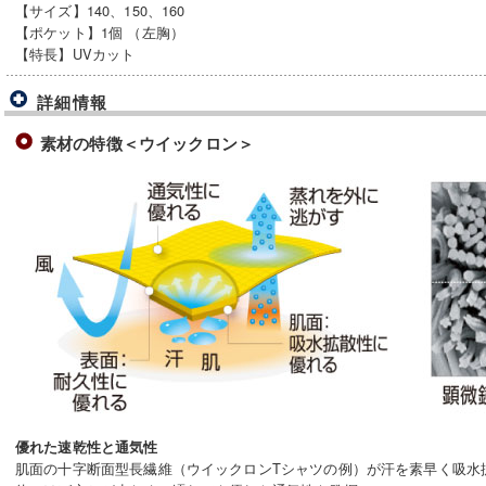
【サイズ】140、150、160
【ポケット】1個 （左胸）
【特長】UVカット
詳細情報
素材の特徴＜ウイックロン＞
優れた速乾性と通気性
肌面の十字断面型長繊維（ウイックロンTシャツの例）が汗を素早く吸水