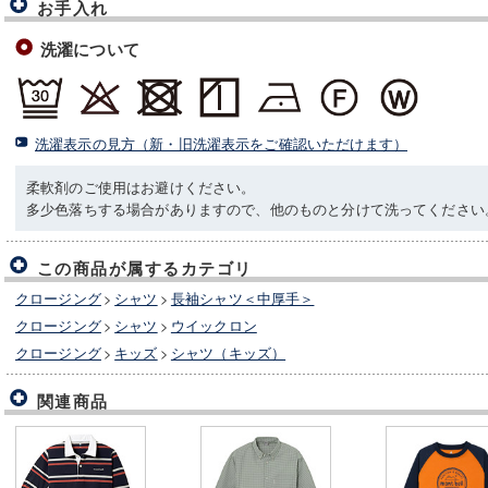
お手入れ
洗濯について
洗濯表示の見方（新・旧洗濯表示をご確認いただけます）
柔軟剤のご使用はお避けください。
多少色落ちする場合がありますので、他のものと分けて洗ってください
この商品が属するカテゴリ
クロージング
>
シャツ
>
長袖シャツ＜中厚手＞
クロージング
>
シャツ
>
ウイックロン
クロージング
>
キッズ
>
シャツ（キッズ）
関連商品