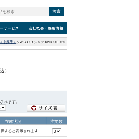
検索
ーサービス
会社概要
・採用情報
＜中厚手＞
>
WIC.O.D.シャツ Kid's 140-160
税込）
されます。
在庫状況
注文数
選択すると表示されます