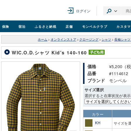
ログイン
保険
宿泊
ふるさと納税
店舗
モンベル
クラブ
カスタマ
ホーム
>
オンラインストア
>
クロージング
>
シャツ
>
長袖シャツ
WIC.O.D.シャツ Kid's 140-160
¥5,200（
価格
#1114612
品番
モンベル
ブランド
サイズ選択
選択すると在庫状況が表示
カラー
KH
サイズを