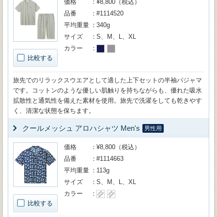
価格
¥8,800（税込）
品番
#1114520
平均重量
340g
サイズ
S、M、L、XL
カラー
比較する
旅先でのリラックスウエアとして適した上下セットの半袖パジャマ
です。コットンのような優しい肌触りを持ちながらも、優れた吸水
拡散性と通気性を備えた素材を使用。旅先で洗濯をしても乾きやす
く、清潔な状態を保ちます。
クールメッシュ アロハシャツ Men's
男性用
価格
¥8,800（税込）
品番
#1114663
平均重量
113g
サイズ
S、M、L、XL
カラー
比較する