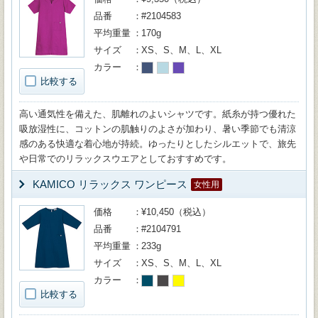
品番
#2104583
平均重量
170g
サイズ
XS、S、M、L、XL
カラー
比較する
高い通気性を備えた、肌離れのよいシャツです。紙糸が持つ優れた
吸放湿性に、コットンの肌触りのよさが加わり、暑い季節でも清涼
感のある快適な着心地が持続。ゆったりとしたシルエットで、旅先
や日常でのリラックスウエアとしておすすめです。
KAMICO リラックス ワンピース
女性用
価格
¥10,450（税込）
品番
#2104791
平均重量
233g
サイズ
XS、S、M、L、XL
カラー
比較する