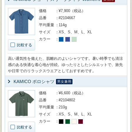
価格
¥7,900（税込）
品番
#2104667
平均重量
114g
サイズ
XS、S、M、L、XL
カラー
比較する
高い通気性を備えた、肌離れのよいシャツです。暑い時季でも清涼
感のある快適な着心地が持続。ゆったりとしたシルエットで、旅先
や日常でのリラックスウエアとしておすすめです。
KAMICO ポロシャツ
男女兼用
価格
¥6,600（税込）
品番
#2104802
平均重量
210g
サイズ
XS、S、M、L、XL
カラー
比較する