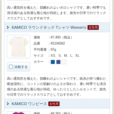
高い通気性を備えた、肌離れのよいポロシャツです。暑い時季でも
清涼感のある快適な着心地が持続します。旅先や日常でのリラック
スウエアとしておすすめです。
KAMICO ラウンドネック Tシャツ Women's
女性用
価格
¥7,400（税込）
品番
#2104582
平均重量
97g
サイズ
XS、S、M、L、XL
カラー
比較する
高い通気性を備えた、肌離れのよいシャツです。紙糸が持つ優れた
吸放湿性に、コットンの肌触りのよさが加わり、暑い時季でも清涼
感のある快適な着心地が持続。ゆったりとしたシルエットで、旅先
や日常でのリラックスウエアとしておすすめです。
KAMICO ワンピース
女性用
価格
¥9,350（税込）