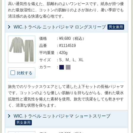
高い通気性を備えた、肌離れのよいワンピースです。紙糸が持つ優
れた吸放湿性に、コットンの肌触りのよさが加わり、暑い季節でも
清涼感のある快適な着心地です。
WIC.トラベル ニットパジャマ ロングスリーブ
男女兼用
価格
¥9,680（税込）
品番
#1114519
平均重量
420g
サイズ
S、M、L、XL
カラー
比較する
旅先でのリラックスウエアとして適した上下セットの長袖パジャマ
です。コットンのような優しい肌触りを持ちながらも、優れた吸水
拡散性と通気性を備えた素材を使用。旅先で洗濯をしても乾きやす
く、清潔な状態を保ちます。
WIC.トラベル ニットパジャマ ショートスリーブ
男女兼用