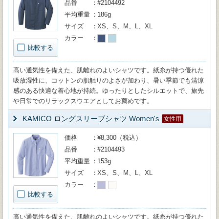
品番
#2104492
平均重量
186g
サイズ
XS、S、M、L、XL
カラー
比較する
高い通気性を備えた、肌離れのよいシャツです。紙糸が持つ優れた
吸放湿性に、コットンの肌触りのよさが加わり、暑い季節でも清涼
感のある快適な着心地が持続。ゆったりとしたシルエットで、旅先
や日常でのリラックスウエアとしてお薦めです。
KAMICO ロングスリーブシャツ Women's
女性用
価格
¥8,300（税込）
品番
#2104493
平均重量
153g
サイズ
XS、S、M、L、XL
カラー
比較する
高い通気性を備えた、肌離れのよいシャツです。紙糸が持つ優れた