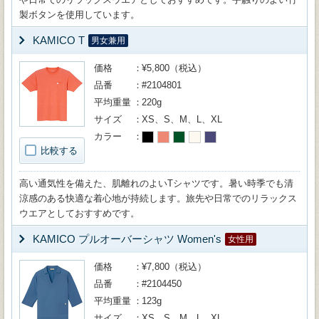
製ボタンを使用しています。
KAMICO T
男女兼用
価格
¥5,800（税込）
品番
#2104801
平均重量
220g
サイズ
XS、S、M、L、XL
カラー
比較する
高い通気性を備えた、肌離れのよいTシャツです。暑い時季でも清
涼感のある快適な着心地が持続します。旅先や日常でのリラックス
ウエアとしておすすめです。
KAMICO プルオーバーシャツ Women's
女性用
価格
¥7,800（税込）
品番
#2104450
平均重量
123g
サイズ
XS、S、M、L、XL