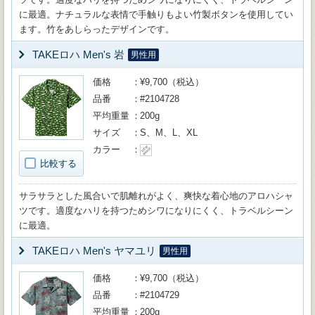
に最適。ナチュラルな表情で手触りもよい竹製ボタンを使用してい
ます。竹をあしらったデザインです。
TAKEロハ Men's 岩
男性用
価格
¥9,700（税込）
品番
#2104728
平均重量
200g
サイズ
S、M、L、XL
カラー
比較する
サラサラとした風合いで肌離れがよく、爽快な着心地のアロハシャ
ツです。適度なハリを持つためシワになりにくく、トラベルシーン
に最適。
TAKEロハ Men's ヤマユリ
男性用
価格
¥9,700（税込）
品番
#2104729
平均重量
200g