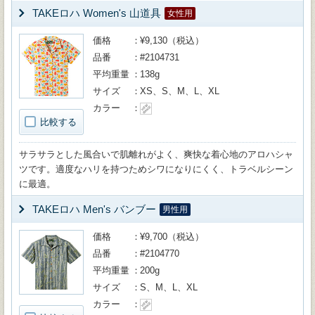
TAKEロハ Women's 山道具
女性用
価格
¥9,130（税込）
品番
#2104731
平均重量
138g
サイズ
XS、S、M、L、XL
カラー
比較する
サラサラとした風合いで肌離れがよく、爽快な着心地のアロハシャ
ツです。適度なハリを持つためシワになりにくく、トラベルシーン
に最適。
TAKEロハ Men's バンブー
男性用
価格
¥9,700（税込）
品番
#2104770
平均重量
200g
サイズ
S、M、L、XL
カラー