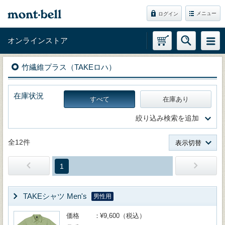
メニュー
ログイン
オンラインストア
竹繊維プラス（TAKEロハ）
在庫状況
すべて
在庫あり
絞り込み検索を追加
全12件
表示切替
1
TAKEシャツ Men's
男性用
価格
¥9,600（税込）