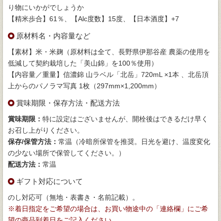
り物にいかがでしょうか
【精米歩合】61％、【Alc度数】15度、【日本酒度】+7
原材料名・内容量など
【素材】米・米麹（原材料は全て、長野県伊那谷産 農薬の使用を
低減して契約栽培した「美山錦」を100％使用）
【内容量／重量】信濃錦 山ラベル「北岳」720mL ×1本 、北岳頂
上からのパノラマ写真 1枚（297mm×1,200mm）
賞味期限・保存方法・配送方法
賞味期限：
特に設定はございませんが、開栓後はできるだけ早く
お召し上がりください。
保存/保管方法：
常温（冷暗所保管を推奨。日光を避け、温度変化
の少ない場所で保管してください。）
配送方法：
常温
ギフト対応について
のし対応可（無地・表書き・名前記載）。
※着日指定をご希望の場合は、お買い物途中の「連絡欄」にご希
望の商品到着日をご記入ください。