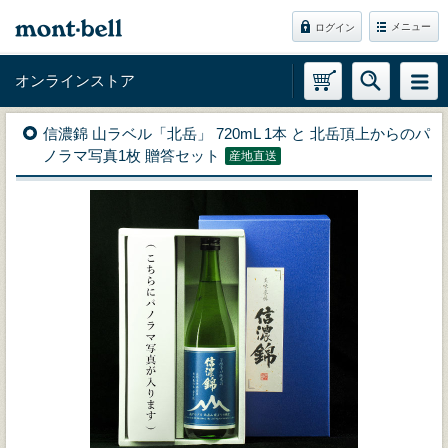
メニュー
ログイン
オンラインストア
信濃錦 山ラベル「北岳」 720mL 1本 と 北岳頂上からのパ
ノラマ写真1枚 贈答セット
産地直送