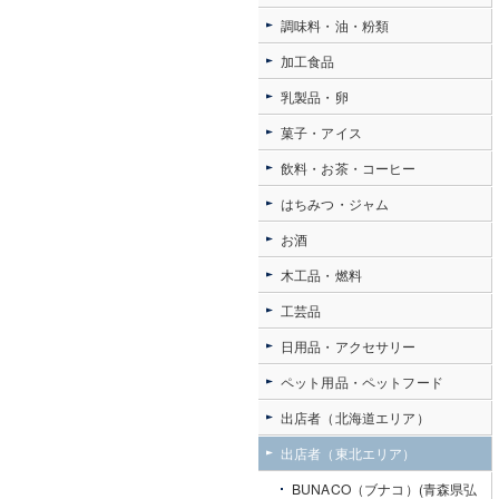
調味料・油・粉類
加工食品
乳製品・卵
菓子・アイス
飲料・お茶・コーヒー
はちみつ・ジャム
お酒
木工品・燃料
工芸品
日用品・アクセサリー
ペット用品・ペットフード
出店者（北海道エリア）
出店者（東北エリア）
BUNACO（ブナコ）(青森県弘