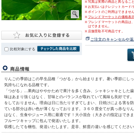
写真は実際の商品と異なるこ
お支払いはクレジットカード/
ポイントのご利用はできませ
フレンドマーケットの価格表
フレンドマーケットの商品は
はできません。
店舗受取不可商品です。
ご注文のキャンセルや返
比較対象にする
商品情報
りんごの季節はこの早生品種「つがる」から始まります。暑い季節にし
気持ちになれる品種です。
「つがる」…果肉はややかためで果汁を多く含み、シャキシャキとした
味はあまり強くはなく、甘味とのバランスが取れていて風味も良好です
をしておりません。理由は日に当たりすぎてしまい、日焼けによる害を
ている部分は赤い色が薄くなっております。３６０度全てが真っ赤なり
はなく、生食やジュース用に最適です！大小混合（大きさの指定はでき
フルーツキャップに包んで発送いたします。
収穫したてを梱包、発送いたします。是非、鮮度の違いを感じてくださ