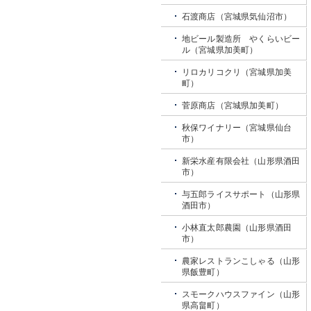
石渡商店（宮城県気仙沼市）
地ビール製造所 やくらいビー
ル（宮城県加美町）
リロカリコクリ（宮城県加美
町）
菅原商店（宮城県加美町）
秋保ワイナリー（宮城県仙台
市）
新栄水産有限会社（山形県酒田
市）
与五郎ライスサポート（山形県
酒田市）
小林直太郎農園（山形県酒田
市）
農家レストランこしゃる（山形
県飯豊町）
スモークハウスファイン（山形
県高畠町）