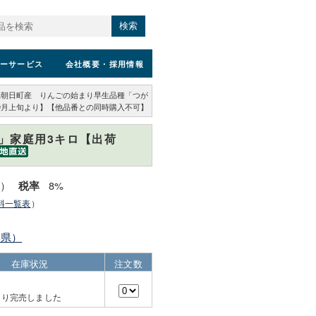
検索
ーサービス
会社概要
・採用情報
県朝日町産 りんごの始まり早生品種「つが
:9月上旬より】【他品番との同時購入不可】
」家庭用3キロ【出荷
込）
8%
税率
料一覧表
）
形県）
在庫状況
注文数
より完売しました