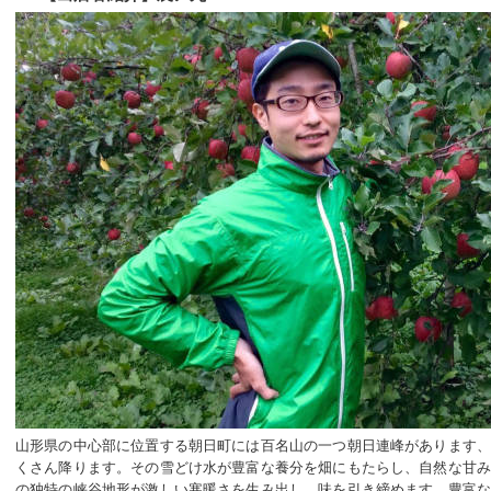
山形県の中心部に位置する朝日町には百名山の一つ朝日連峰があります
くさん降ります。その雪どけ水が豊富な養分を畑にもたらし、自然な甘
の独特の峡谷地形が激しい寒暖さを生み出し、味を引き締めます。豊富