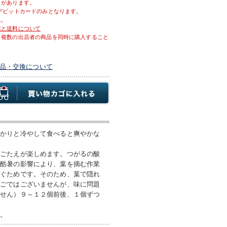
とがあります。
デビットカードのみとなります。
ん。
示と送料について
、複数の出店者の商品を同時に購入すること
品・交換について
っかりと冷やして食べると爽やかな
歯ごたえが楽しめます。つがるの酸
。酷暑の影響により、葉を摘む作業
防ぐためです。そのため、葉で隠れ
んごではございませんが、味に問題
ません）９～１２個前後、１個ずつ
い。