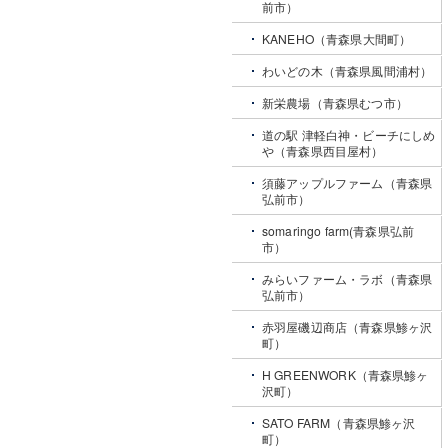
前市）
KANEHO（青森県大間町）
わいどの木（青森県風間浦村）
新栄農場（青森県むつ市）
道の駅 津軽白神・ビーチにしめ
や（青森県西目屋村）
須藤アップルファーム（青森県
弘前市）
somaringo farm(青森県弘前
市）
みらいファーム・ラボ（青森県
弘前市）
赤羽屋磯辺商店（青森県鯵ヶ沢
町）
H GREENWORK（青森県鯵ヶ
沢町）
SATO FARM（青森県鯵ヶ沢
町）