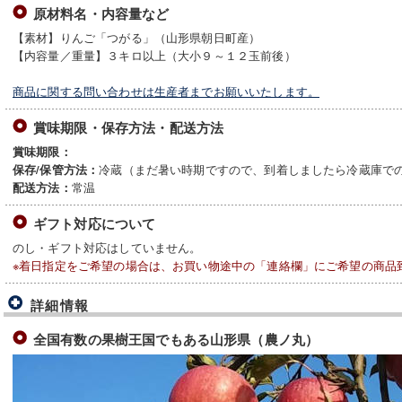
原材料名・内容量など
【素材】りんご「つがる」（山形県朝日町産）
【内容量／重量】３キロ以上（大小９～１２玉前後）
商品に関する問い合わせは生産者までお願いいたします。
賞味期限・保存方法・配送方法
賞味期限：
冷蔵（まだ暑い時期ですので、到着しましたら冷蔵庫で
保存/保管方法：
常温
配送方法：
ギフト対応について
のし・ギフト対応はしていません。
※着日指定をご希望の場合は、お買い物途中の「連絡欄」にご希望の商品
詳細情報
全国有数の果樹王国でもある山形県（農ノ丸）