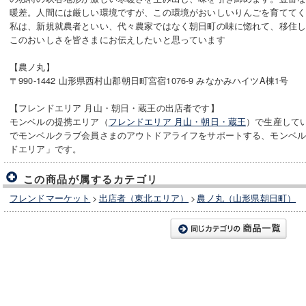
暖差。人間には厳しい環境ですが、この環境がおいしいりんごを育てて
私は、新規就農者といい、代々農家ではなく朝日町の味に惚れて、移住
このおいしさを皆さまにお伝えしたいと思っています
【農ノ丸】
〒990-1442 山形県西村山郡朝日町宮宿1076-9 みなかみハイツA棟1号
【フレンドエリア 月山・朝日・蔵王の出店者です】
モンベルの提携エリア（
フレンドエリア 月山・朝日・蔵王
）で生産して
でモンベルクラブ会員さまのアウトドアライフをサポートする、モンベ
ドエリア」です。
この商品が属するカテゴリ
フレンドマーケット
>
出店者（東北エリア）
>
農ノ丸（山形県朝日町）