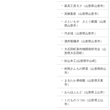
家具工房モク（山形県山形市）
高橋畜産（山形県山形市）
さといもや さとう農園（山形
県山形市）
汽水域（山形県山形市）
酒井製麺所（山形県山形市）
大石田町新作物開発研究会（山
形県大石田町）
杉山木工(山形県中山町)
村岡さんちの野菜（山形県村山
市）
まるたか果樹園（山形県天童
市）
おらほぶんど（山形県上山市）
くだものうつわ（山形県上山
市）