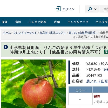
ログイン
保険
宿泊
ふるさと納税
店舗
モンベル
クラブ
カスタマ
ホーム
>
フレンドマーケット
>
出店者（東北エリア）
>
農ノ丸（山形県朝日町）
>
山形
る」家庭用3キロ【出荷時期
山形県朝日町産 りんごの始まり早生品種「つがる
時期:9月上旬より】【他品番との同時購入不可】
¥2,980（税
価格
別途必要
送料
（
送
#0447103
品番
農ノ丸（山
出店者
カラー
完売
－
ご好評に