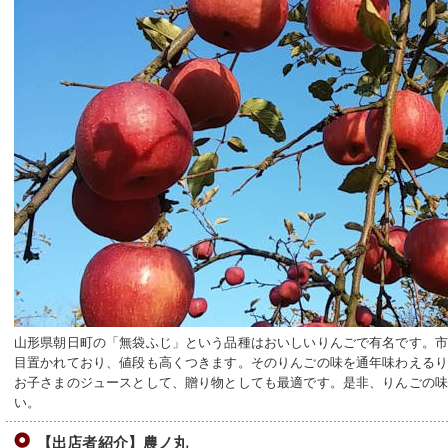
山形県朝日町の「無袋ふじ」という品種はおいしいりんごで有名です。
目置かれており、値段も高くつきます。そのりんごの味を通年味わえる
お子さまのジュースとして、贈り物としても最適です。是非、りんごの
い。
【出店者紹介】農ノ丸