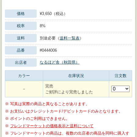
価格
¥3,650（税込）
税率
8%
送料
別途必要（
送料一覧表
）
品番
#0444006
なるほど舎（秋田県）
出店者
カラー
在庫状況
注文数
完売
－
ご好評により完売しました
※
写真は実際の商品と異なることがあります。
※
お支払いはクレジットカード/デビットカードのみとなります。
※
ポイントのご利用はできません。
※
フレンドマーケットの価格表示と送料について
※
フレンドマーケットの商品は、複数の出店者の商品を同時に購入す