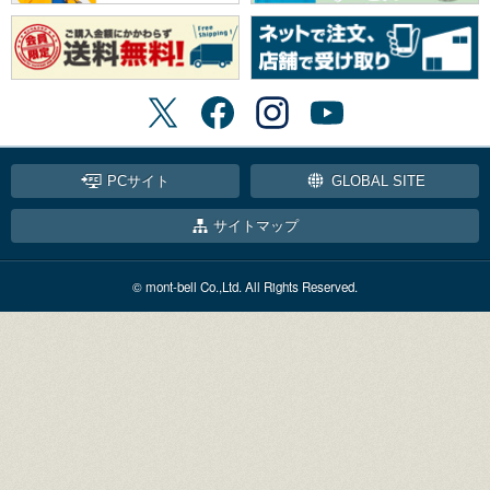
PCサイト
GLOBAL SITE
サイトマップ
© mont-bell Co.,Ltd. All Rights Reserved.