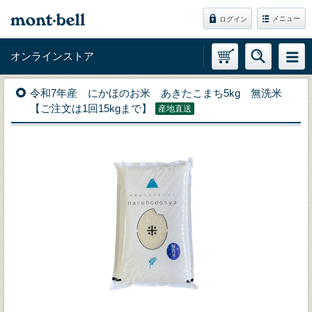
メニュー
ログイン
オンラインストア
令和7年産 にかほのお米 あきたこまち5kg 無洗米
【ご注文は1回15kgまで】
産地直送