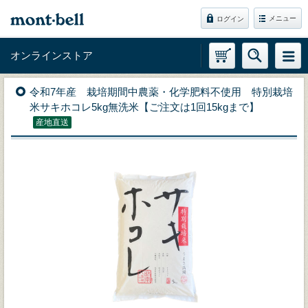
メニュー
ログイン
オンラインストア
令和7年産 栽培期間中農薬・化学肥料不使用 特別栽培
米サキホコレ5kg無洗米【ご注文は1回15kgまで】
産地直送