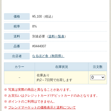
価格
¥5,100（税込）
税率
8%
送料
別途必要（
送料一覧表
）
品番
#0444007
なるほど舎（秋田県）
出店者
カラー
在庫状況
注文数
在庫あり
－
約2～7日間で出荷します
※
写真は実際の商品と異なることがあります。
※
お支払いはクレジットカード/デビットカードのみとなります。
※
ポイントのご利用はできません。
※
フレンドマーケットの価格表示と送料について