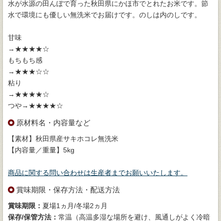
水が水源の田んぼで育った秋田県にかほ市でとれたお米です。節
水で環境にも優しい無洗米でお届けです。のしは内のしです。
甘味
→★★
もちもち感
→★★
粘り
→★★
つや→★★★★☆
原材料名・内容量など
【素材】秋田県産サキホコレ無洗米
【内容量／重量】5kg
商品に関する問い合わせは生産者までお願いいたします。
賞味期限・保存方法・配送方法
賞味期限：
夏場1ヵ月/冬場2ヵ月
保存/保管方法：
常温（高温多湿な場所を避け、風通しがよく冷暗